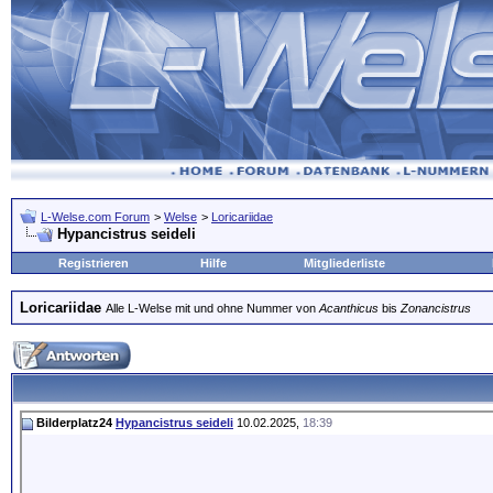
L-Welse.com Forum
>
Welse
>
Loricariidae
Hypancistrus seideli
Registrieren
Hilfe
Mitgliederliste
Loricariidae
Alle L-Welse mit und ohne Nummer von
Acanthicus
bis
Zonancistrus
Bilderplatz24
Hypancistrus seideli
10.02.2025,
18:39