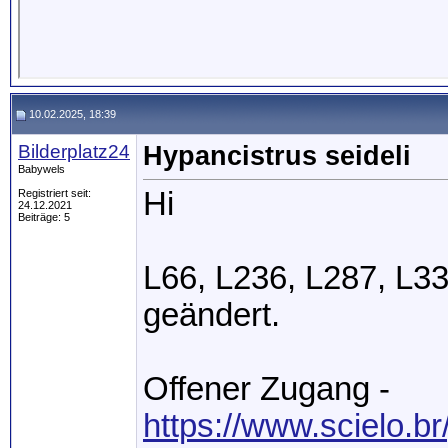
10.02.2025, 18:39
Bilderplatz24
Hypancistrus seideli
Babywels
Hi
Registriert seit:
24.12.2021
Beiträge: 5
L66, L236, L287, L33
geändert.
Offener Zugang -
https://www.scielo.