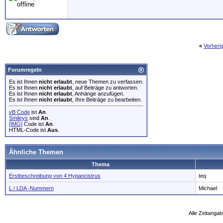
«
Vorheri
Forumregeln
Es ist Ihnen
nicht erlaubt
, neue Themen zu verfassen.
Es ist Ihnen
nicht erlaubt
, auf Beiträge zu antworten.
Es ist Ihnen
nicht erlaubt
, Anhänge anzufügen.
Es ist Ihnen
nicht erlaubt
, Ihre Beiträge zu bearbeiten.
vB Code
ist
An
.
Smileys
sind
An
.
[IMG]
Code ist
An
.
HTML-Code ist
Aus
.
Ähnliche Themen
Thema
Erstbeschreibung von 4 Hypancistrus
teq
L / LDA -Nummern
Michael
Alle Zeitangab