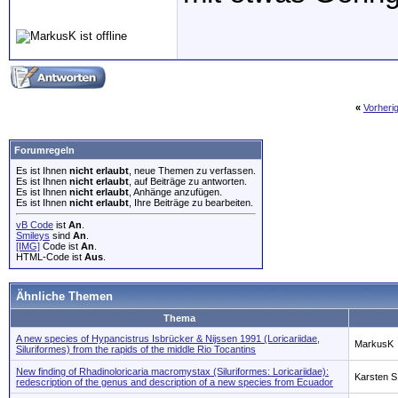
«
Vorheri
Forumregeln
Es ist Ihnen
nicht erlaubt
, neue Themen zu verfassen.
Es ist Ihnen
nicht erlaubt
, auf Beiträge zu antworten.
Es ist Ihnen
nicht erlaubt
, Anhänge anzufügen.
Es ist Ihnen
nicht erlaubt
, Ihre Beiträge zu bearbeiten.
vB Code
ist
An
.
Smileys
sind
An
.
[IMG]
Code ist
An
.
HTML-Code ist
Aus
.
Ähnliche Themen
Thema
A new species of Hypancistrus Isbrücker & Nijssen 1991 (Loricariidae,
MarkusK
Siluriformes) from the rapids of the middle Rio Tocantins
New finding of Rhadinoloricaria macromystax (Siluriformes: Loricariidae):
Karsten S
redescription of the genus and description of a new species from Ecuador