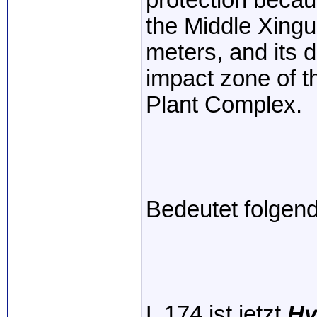
protection becaus
the Middle Xingu
meters, and its di
impact zone of 
Plant Complex.
Bedeutet folgen
L 174 ist jetzt
Hy