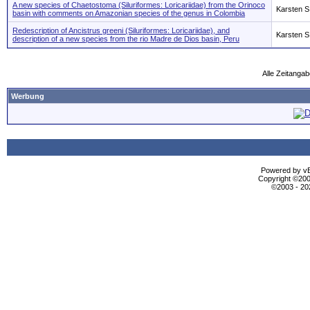
A new species of Chaetostoma (Siluriformes: Loricariidae) from the Orinoco
Karsten S
basin with comments on Amazonian species of the genus in Colombia
Redescription of Ancistrus greeni (Siluriformes: Loricariidae), and
Karsten S
description of a new species from the rio Madre de Dios basin, Peru
Alle Zeitangab
Werbung
Powered by vBu
Copyright ©2000
©2003 - 2