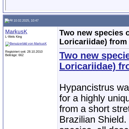
10.02.2025, 10:47
MarkusK
Two new species o
L-Wels King
Loricariidae) from
Registriert seit: 28.10.2010
Two new specie
Beiträge: 662
Loricariidae) f
Hypancistrus wa
for a highly uni
from a short stre
Brazilian Shield