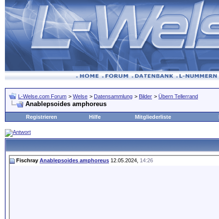
L-Welse.com Forum
>
Welse
>
Datensammlung
>
Bilder
>
Übern Tellerrand
Anablepsoides amphoreus
Registrieren
Hilfe
Mitgliederliste
Fischray
Anablepsoides amphoreus
12.05.2024,
14:26