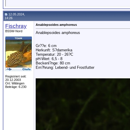
12.05.2024,
14:26
Fischray
Anablepsoides amphoreus
BSSW-Nord
Anablepsoides amphoreus
Gr??e: 6 cm
Herkunft: S?damerika
Temperatur: 20 - 26?C
pH-Wert: 6,5 - 8
Beckenl?nge: 80 cm
Ern?hrung: Lebend- und Frostfutter
Registriert seit:
20.12.2003
Ort: Wittingen
Beiträge: 6.230