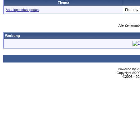
Thema
Anablepsoides igneus
Fischray
Alle Zeitangab
Werbung
Powered by vBu
Copyright ©2000
©2003 - 2