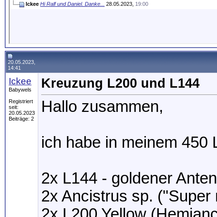
Ickee
Hi Ralf und Daniel. Danke...
28.05.2023,
19:00
20.05.2023,
14:41
Ickee
Kreuzung L200 und L144
Babywels
Hallo zusammen,
Registriert
seit:
20.05.2023
Beiträge: 2
ich habe in meinem 450 
2x L144 - goldener Anten
2x Ancistrus sp. ("Super 
2x L200 Yellow (Hemianci