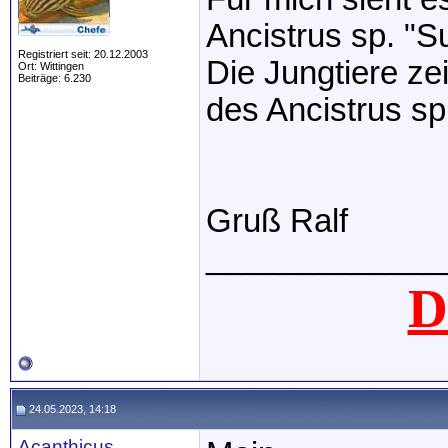
Ancistrus sp. "S
Registriert seit: 20.12.2003
Die Jungtiere z
Ort: Wittingen
Beiträge: 6.230
des Ancistrus s
Gruß Ralf
_____________
D
24.05.2023, 14:18
Acanthicus