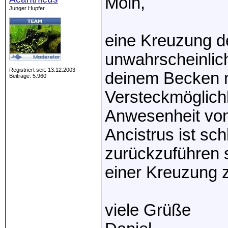
Moin,
Junger Hupfer
eine Kreuzung de
unwahrscheinlich.
Registriert seit: 13.12.2003
deinem Becken n
Beiträge: 5.960
Versteckmöglich
Anwesenheit von
Ancistrus ist sc
zurückzuführen s
einer Kreuzung z
viele Grüße