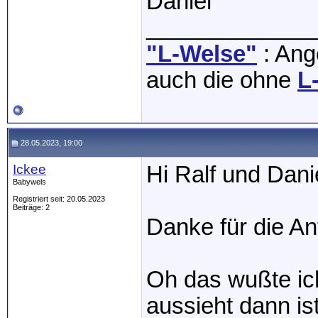
Daniel
_____________
"L-Welse"
: Ange
auch die ohne
L
28.05.2023, 19:00
Ickee
Hi Ralf und Dani
Babywels
Registriert seit: 20.05.2023
Beiträge: 2
Danke für die An
Oh das wußte ic
aussieht dann is