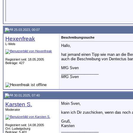
25.03.2023, 00:07
Hexenfreak
Beschreibungssuche
L-Wels
Hallo,
hat jemand einen Tipp wie man an die Besc
auch die Beschreibung von Dentectus bar
Registriert seit: 18.05.2005
Beiträge: 427
MfG Sven
__________________
MfG Sven
30.01.2025, 07:40
Karsten S.
Moin Sven,
Moderator
kann ich Dir zuschicken, wenn das noch akt
Gruß,
Registriert seit: 14.08.2005
Karsten
Ort: Ludwigsburg
__________________
Beiträge: 5.401