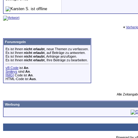
«
Vorheri
Forumregeln
Es ist Ihnen
nicht erlaubt
, neue Themen zu verfassen.
Es ist Ihnen
nicht erlaubt
, auf Beiträge zu antworten.
Es ist Ihnen
nicht erlaubt
, Anhänge anzufügen.
Es ist Ihnen
nicht erlaubt
, Ihre Beiträge zu bearbeiten.
vB Code
ist
An
.
Smileys
sind
An
.
[IMG]
Code ist
An
.
HTML-Code ist
Aus
.
Alle Zeitangab
Werbung
Powered by vBu