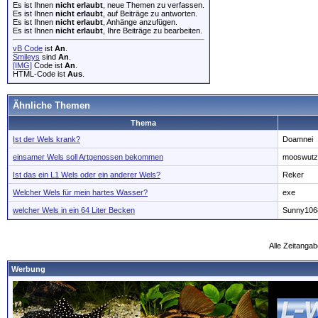
Es ist Ihnen
nicht erlaubt
, neue Themen zu verfassen.
Es ist Ihnen
nicht erlaubt
, auf Beiträge zu antworten.
Es ist Ihnen
nicht erlaubt
, Anhänge anzufügen.
Es ist Ihnen
nicht erlaubt
, Ihre Beiträge zu bearbeiten.
vB Code
ist
An
.
Smileys
sind
An
.
[IMG]
Code ist
An
.
HTML-Code ist
Aus
.
Ähnliche Themen
Thema
Ist der Wels krank?
Doamnei
einsamer Wels soll Artgenossen bekommen
mooswutz
Ist das ein L1 Wels oder ein anderer Wels?
Reker
Welcher Wels für mein hartes Wasser?
exe
welcher Wels in ein 64 Liter Becken
Sunny106
Alle Zeitangab
Werbung