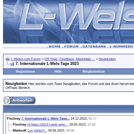
L-Welse.com Forum
>
Off Topic, Feedback, Marktplatz,...
>
Neuigkeiten
7. Internationale L-Wels-Tage 2023
Registrieren
Hilfe
Mitgliederliste
Neuigkeiten
Hier werden vom Team Neuigkeiten, das Forum und das drum herum betr
OffTopic Bereich.
Fischray
7. Internationale L-Wels-Tage...
24.12.2022,
01:17
Fischray
Hi https://2023.l-wels-tage....
28.05.2023,
23:39
MarkusK
Los gehts!!!...
09.06.2023,
09:06