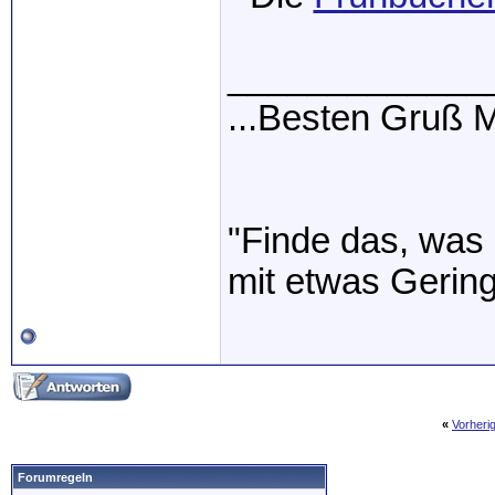
_____________
...Besten Gruß
"Finde das, was 
mit etwas Gerin
«
Vorheri
Forumregeln