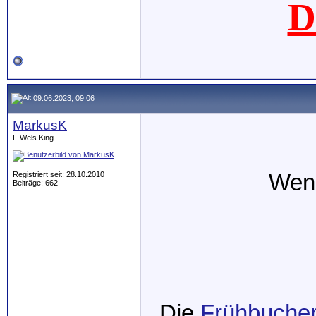
D
09.06.2023, 09:06
MarkusK
L-Wels King
Registriert seit: 28.10.2010
Wen 
Beiträge: 662
Die
Frühbuche