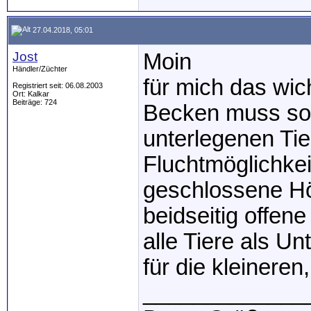
27.04.2018, 05:01
Jost
Moin
Händler/Züchter
für mich das wic
Registriert seit: 06.08.2003
Ort: Kalkar
Beiträge: 724
Becken muss so 
unterlegenen Tie
Fluchtmöglichke
geschlossene Hö
beidseitig offen
alle Tiere als U
für die kleineren
_____________