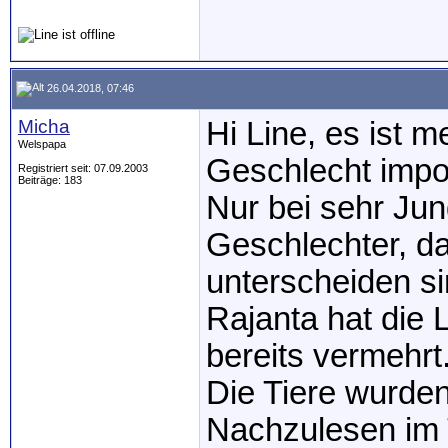
26.04.2018, 07:46
Micha
Hi Line, es ist m
Welspapa
Geschlecht impor
Registriert seit: 07.09.2003
Beiträge: 183
Nur bei sehr Ju
Geschlechter, da
unterscheiden si
Rajanta hat die L
bereits vermehrt
Die Tiere wurden
Nachzulesen im 