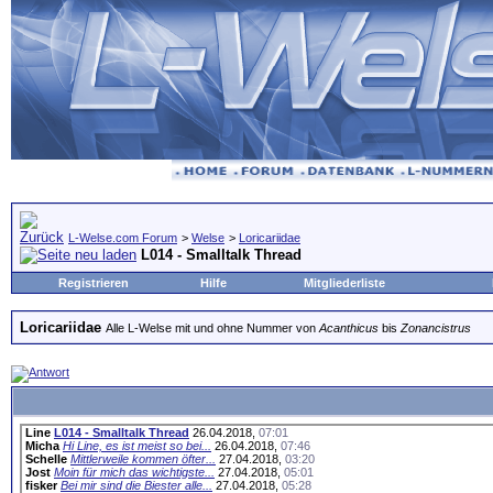
L-Welse.com Forum
>
Welse
>
Loricariidae
L014 - Smalltalk Thread
Registrieren
Hilfe
Mitgliederliste
Loricariidae
Alle L-Welse mit und ohne Nummer von
Acanthicus
bis
Zonancistrus
Line
L014 - Smalltalk Thread
26.04.2018,
07:01
Micha
Hi Line, es ist meist so bei...
26.04.2018,
07:46
Schelle
Mittlerweile kommen öfter...
27.04.2018,
03:20
Jost
Moin für mich das wichtigste...
27.04.2018,
05:01
fisker
Bei mir sind die Biester alle...
27.04.2018,
05:28