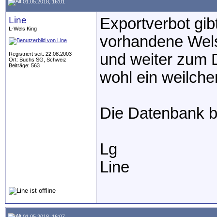
01.05.2018, 16:01
Line
Exportverbot gibt
L-Wels King
vorhandene Wels
Registriert seit: 22.08.2003
und weiter zum D
Ort: Buchs SG, Schweiz
Beiträge: 563
wohl ein weilche
Die Datenbank b
Lg
Line
01.05.2018, 16:07