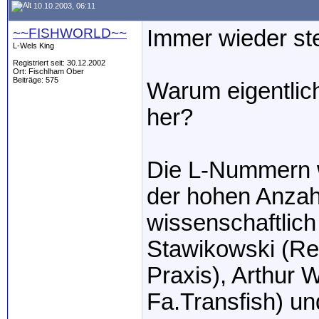
10.10.2003, 06:11
~~FISHWORLD~~
Immer wieder st
L-Wels King
Registriert seit: 30.12.2002
Ort: Fischlham Ober
Beiträge: 575
Warum eigentli
her?
Die L-Nummern 
der hohen Anzahl
wissenschaftlic
Stawikowski (Re
Praxis), Arthur 
Fa.Transfish) und