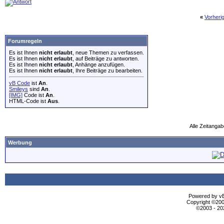
«
Vorheri
Forumregeln
Es ist Ihnen
nicht erlaubt
, neue Themen zu verfassen.
Es ist Ihnen
nicht erlaubt
, auf Beiträge zu antworten.
Es ist Ihnen
nicht erlaubt
, Anhänge anzufügen.
Es ist Ihnen
nicht erlaubt
, Ihre Beiträge zu bearbeiten.
vB Code
ist
An
.
Smileys
sind
An
.
[IMG]
Code ist
An
.
HTML-Code ist
Aus
.
Alle Zeitangab
Werbung
Powered by vBu
Copyright ©2000
©2003 - 2