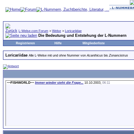
L-Welse.com Forum
>
Welse
>
Loricariidae
Die Bedeutung und Entstehung der L-Nummern
Registrieren
Hilfe
Mitgliederliste
Loricariidae
Alle L-Welse mit und ohne Nummer von
Acanthicus
bis
Zonancistrus
~~FISHWORLD~~
Immer wieder steht die Frage...
10.10.2003,
06:11