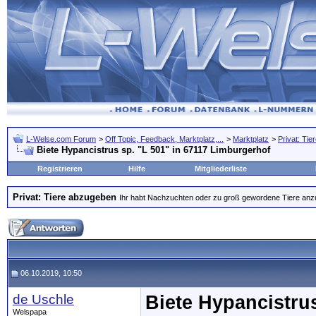
L-Welse.com Forum
>
Off Topic, Feedback, Marktplatz,...
>
Marktplatz
>
Privat: Ti
Biete Hypancistrus sp. "L 501" in 67117 Limburgerhof
Registrieren
Hilfe
Mitgliederliste
Privat: Tiere abzugeben
Ihr habt Nachzuchten oder zu groß gewordene Tiere anzubi
06.10.2019, 10:50
de Uschle
Biete Hypancistru
Welspapa