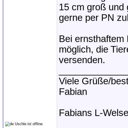
15 cm groß und g
gerne per PN z
Bei ernsthaftem 
möglich, die Tie
versenden.
_____________
Viele Grüße/bes
Fabian
Fabians L-Wels