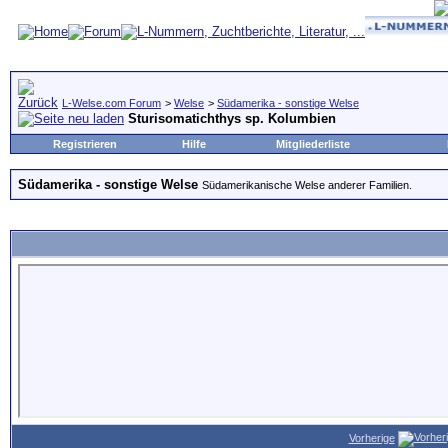
L-Welse.com Forum
>
Welse
>
Südamerika - sonstige Welse
Sturisomatichthys sp. Kolumbien
Registrieren
Hilfe
Mitgliederliste
Südamerika - sonstige Welse
Südamerikanische Welse anderer Familien.
Vorherige