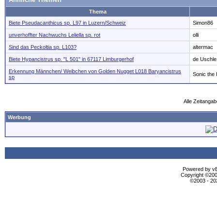
Thema
Biete Pseudacanthicus sp. L97 in Luzern/Schweiz
Simon86
unverhoffter Nachwuchs Leliella sp. rot
olli
Sind das Peckoltia sp. L103?
altermac
Biete Hypancistrus sp. "L 501" in 67117 Limburgerhof
de Uschle
Erkennung Männchen/ Weibchen von Golden Nugget L018 Baryancistrus
Sonic the
sp
Alle Zeitangab
Werbung
Powered by vBu
Copyright ©2000
©2003 - 2