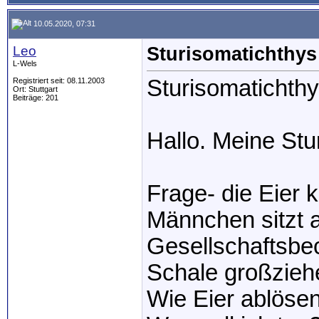
10.05.2020, 07:31
Leo
Sturisomatichthys
L-Wels
Sturisomatichth
Registriert seit: 08.11.2003
Ort: Stuttgart
Beiträge: 201
Hallo. Meine Stu
Frage- die Eier 
Männchen sitzt a
Gesellschaftsbec
Schale großzieh
Wie Eier ablöse