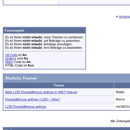
«
Vorheri
Forumregeln
Es ist Ihnen
nicht erlaubt
, neue Themen zu verfassen.
Es ist Ihnen
nicht erlaubt
, auf Beiträge zu antworten.
Es ist Ihnen
nicht erlaubt
, Anhänge anzufügen.
Es ist Ihnen
nicht erlaubt
, Ihre Beiträge zu bearbeiten.
vB Code
ist
An
.
Smileys
sind
An
.
[IMG]
Code ist
An
.
HTML-Code ist
Aus
.
Ähnliche Themen
Thema
Biete L235 Pseudolithoxus anthrax in 49577 Ankum
Waldy
Pseudolithoxus anthrax (L235) - Infos?
floessi
L235 Pseudolithoxus anthrax
michi8211
Alle Zeitangab