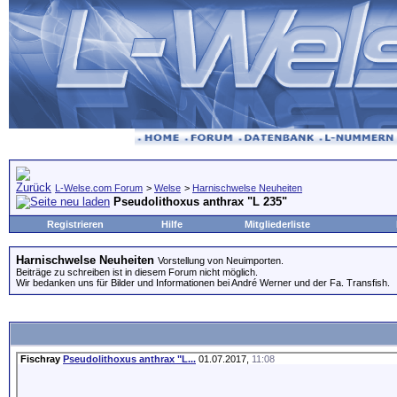
L-Welse.com Forum
>
Welse
>
Harnischwelse Neuheiten
Pseudolithoxus anthrax "L 235"
Registrieren
Hilfe
Mitgliederliste
Harnischwelse Neuheiten
Vorstellung von Neuimporten.
Beiträge zu schreiben ist in diesem Forum nicht möglich.
Wir bedanken uns für Bilder und Informationen bei André Werner und der Fa. Transfish.
Fischray
Pseudolithoxus anthrax "L...
01.07.2017,
11:08