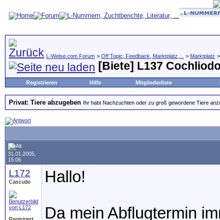
L-Welse.com Forum
>
Off Topic, Feedback, Marktplatz,...
>
Marktplatz
[Biete] L137 Cochliodo
Registrieren
Hilfe
Mitgliederliste
Privat: Tiere abzugeben
Ihr habt Nachzuchten oder zu groß gewordene Tiere anzubi
31.01.2005,
15:06
L172
Hallo!
Cascudo
Da mein Abflugtermin im
Registriert