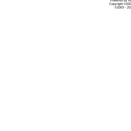
Powered by vBu
Copyright ©2000
©2003 - 2