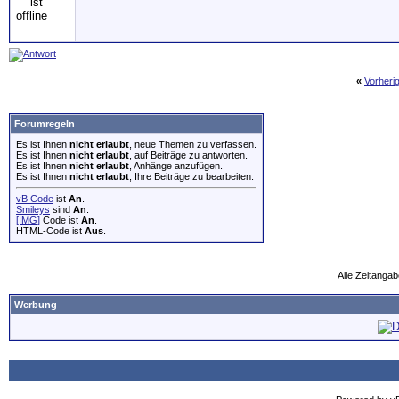
«
Vorheri
Forumregeln
Es ist Ihnen
nicht erlaubt
, neue Themen zu verfassen.
Es ist Ihnen
nicht erlaubt
, auf Beiträge zu antworten.
Es ist Ihnen
nicht erlaubt
, Anhänge anzufügen.
Es ist Ihnen
nicht erlaubt
, Ihre Beiträge zu bearbeiten.
vB Code
ist
An
.
Smileys
sind
An
.
[IMG]
Code ist
An
.
HTML-Code ist
Aus
.
Alle Zeitangab
Werbung