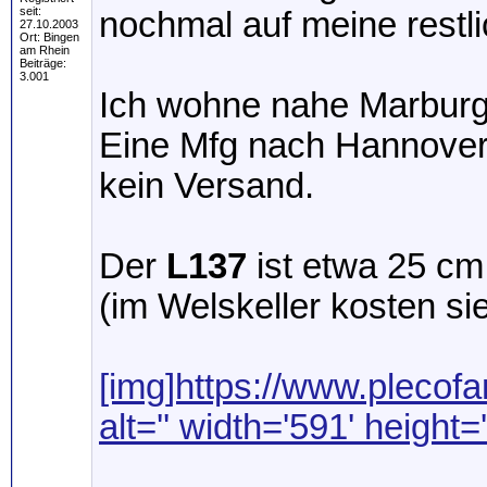
seit:
nochmal auf meine rest
27.10.2003
Ort: Bingen
am Rhein
Beiträge:
3.001
Ich wohne nahe Marburg
Eine Mfg nach Hannover
kein Versand.
Der
L137
ist etwa 25 cm
(im Welskeller kosten s
[img]https://www.plecofa
alt='' width='591' height=