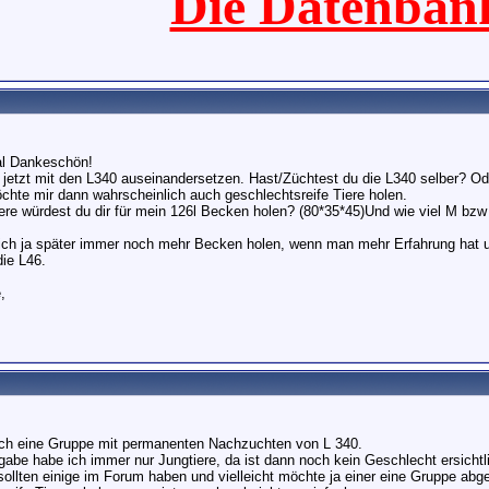
Die Datenban
al Dankeschön!
jetzt mit den L340 auseinandersetzen. Hast/Züchtest du die L340 selber? O
chte mir dann wahrscheinlich auch geschlechtsreife Tiere holen.
iere würdest du dir für mein 126l Becken holen? (80*35*45)Und wie viel M bz
ch ja später immer noch mehr Becken holen, wenn man mehr Erfahrung hat und
die L46.
,
ch eine Gruppe mit permanenten Nachzuchten von L 340.
gabe habe ich immer nur Jungtiere, da ist dann noch kein Geschlecht ersichtl
sollten einige im Forum haben und vielleicht möchte ja einer eine Gruppe abg