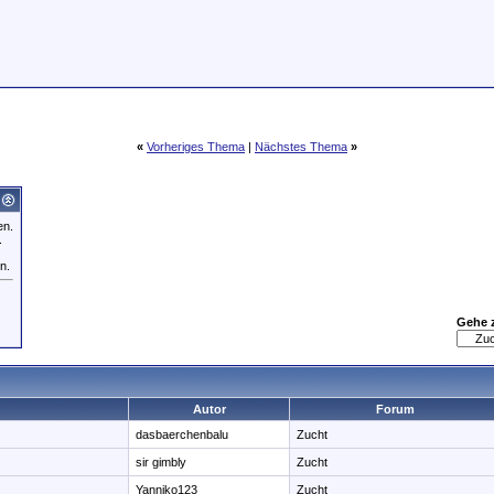
«
Vorheriges Thema
|
Nächstes Thema
»
en.
.
n.
Gehe 
Autor
Forum
dasbaerchenbalu
Zucht
sir gimbly
Zucht
Yanniko123
Zucht