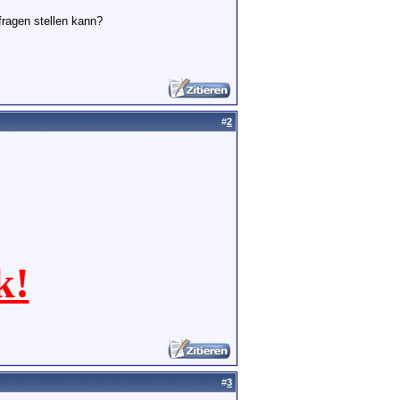
fragen stellen kann?
#
2
k!
#
3