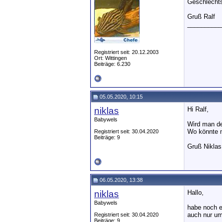
Geschlechts
Gruß Ralf
__________
Registriert seit: 20.12.2003
Ort: Wittingen
Beiträge: 6.230
05.05.2020, 10:15
niklas
Hi Ralf,
Babywels
Wird man de
Wo könnte m
Registriert seit: 30.04.2020
Beiträge: 9
Gruß Niklas
06.05.2020, 13:38
niklas
Hallo,
Babywels
habe noch e
auch nur um
Registriert seit: 30.04.2020
Beiträge: 9