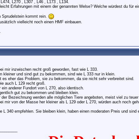
 L474, L270 , L307 , L46 , L173 , L134.
lleicht Erfahrungen mit einem der genannten Welse? Welche würdest du für e
n Sprudelstein kommt rein.
zusätzlich vielleicht noch einen HMF einbauen.
.
bei mir inzwischen recht groß geworden, fast wie L 333.
n kleiner und sind gut zu bekommen, sind wie L 333 nur in klein.
st es eher das Problem, sie zu bekommen, da sie nicht sehr verbreitet sind.
wie auch L 129 recht groß.
r ein anderer Fundort von L 270, also identisch.
igentlich gut zu bekommen und bleiben klein.
r der Bezeichnung werden alle möglichen Tiere angeboten, meist viel zu teuer
bei mir von der Masse her kleiner als L 129 oder L 270, würden auch noch geh
ie L 340 empfehlen. Sie bleiben klein, haben einen moderaten Preis und sind e
________