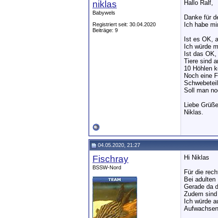
niklas
Hallo Ralf,
Babywels
Danke für d
Ich habe mi
Registriert seit: 30.04.2020
Beiträge: 9
Ist es OK, 
Ich würde m
Ist das OK,
Tiere sind 
10 Höhlen k
Noch eine Fr
Schwebeteil
Soll man no
Liebe Grüße
Niklas.
04.05.2020, 21:27
Fischray
Hi Niklas
BSSW-Nord
Für die rec
Bei adulten 
Gerade da da
Zudem sind 
Ich würde a
Aufwachsen 