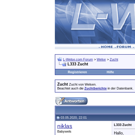
L-Welse.com Forum
>
Welse
>
Zucht
L333 Zucht
Registrieren
Hilfe
Zucht
Zucht von Welsen.
Beachtet auch die
Zuchtberichte
in der Datenbank.
03.05.2020, 22:01
niklas
L333 Zucht
Babywels
Hallo,