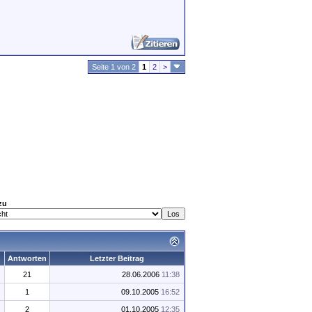
Seite 1 von 2
1
2
>
zu
Antworten
Letzter Beitrag
21
28.06.2006
11:38
1
09.10.2005
16:52
2
01.10.2005
12:35