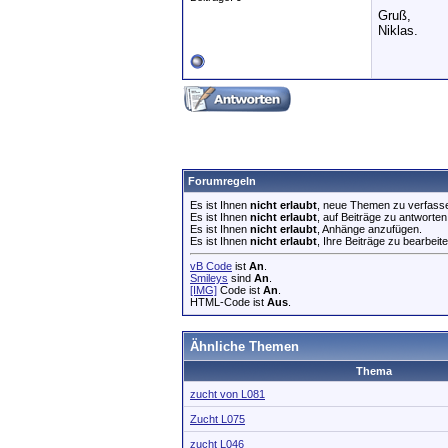
Gruß,
Niklas.
Forumregeln
Es ist Ihnen
nicht erlaubt
, neue Themen zu verfass
Es ist Ihnen
nicht erlaubt
, auf Beiträge zu antworten
Es ist Ihnen
nicht erlaubt
, Anhänge anzufügen.
Es ist Ihnen
nicht erlaubt
, Ihre Beiträge zu bearbeite
vB Code
ist
An
.
Smileys
sind
An
.
[IMG]
Code ist
An
.
HTML-Code ist
Aus
.
Ähnliche Themen
Thema
zucht von L081
Zucht L075
zucht L046