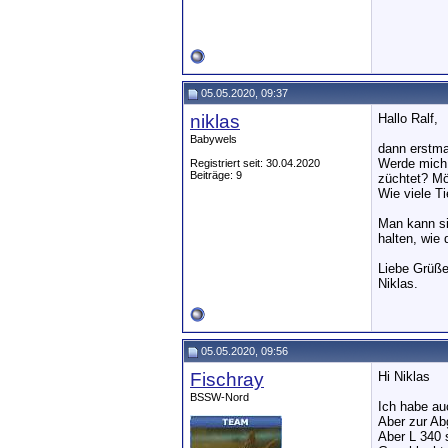
05.05.2020, 09:37
niklas
Hallo Ralf,
Babywels
dann erstm
Werde mich 
Registriert seit: 30.04.2020
Beiträge: 9
züchtet? Mö
Wie viele T
Man kann si
halten, wie 
Liebe Grüße
Niklas.
05.05.2020, 09:56
Fischray
Hi Niklas
BSSW-Nord
Ich habe au
Aber zur Ab
Aber L 340 