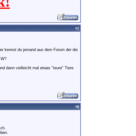
k!
#
7
der kennst du jemand aus dem Forum der die
w W?
 dann vielleicht mal etwas "teure" Tiere
#
8
ich.
eben.