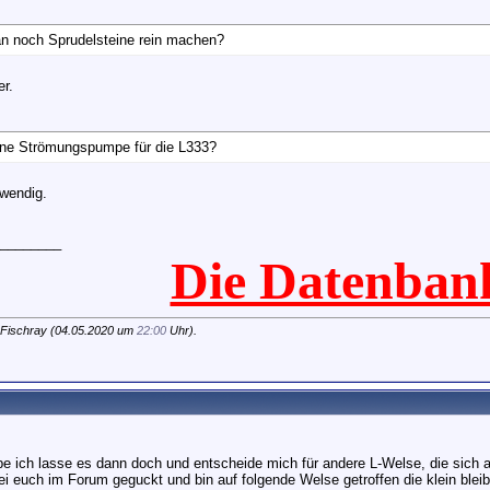
an noch Sprudelsteine rein machen?
er.
ine Strömungspumpe für die L333?
twendig.
________
Die Datenban
 Fischray (04.05.2020 um
22:00
Uhr).
be ich lasse es dann doch und entscheide mich für andere L-Welse, die sich
ei euch im Forum geguckt und bin auf folgende Welse getroffen die klein bl