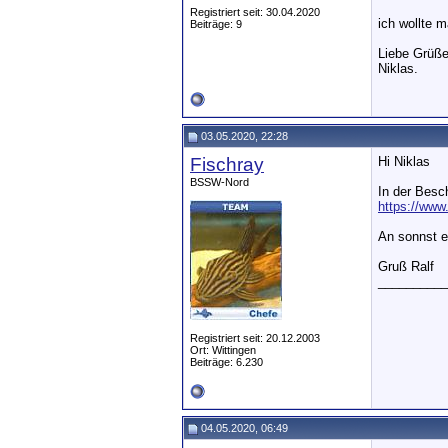
Registriert seit: 30.04.2020
ich wollte m
Beiträge: 9
Liebe Grüße
Niklas.
03.05.2020, 22:28
Fischray
Hi Niklas
BSSW-Nord
In der Besch
https://www.
An sonnst e
Gruß Ralf
__________
Registriert seit: 20.12.2003
Ort: Wittingen
Beiträge: 6.230
04.05.2020, 06:49