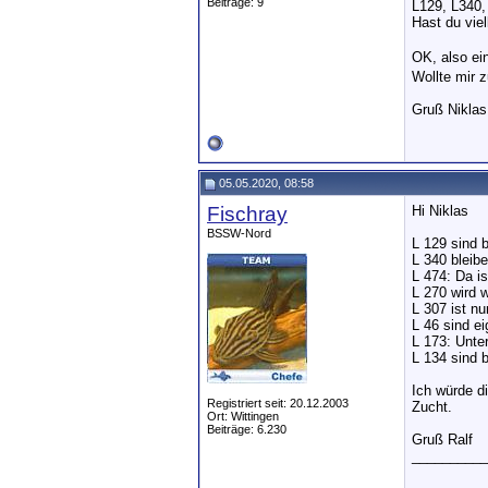
Beiträge: 9
L129, L340,
Hast du vie
OK, also ei
Wollte mir 
Gruß Niklas
05.05.2020, 08:58
Fischray
Hi Niklas
BSSW-Nord
L 129 sind 
L 340 bleibe
L 474: Da i
L 270 wird 
L 307 ist nu
L 46 sind e
L 173: Unte
L 134 sind 
Ich würde d
Registriert seit: 20.12.2003
Zucht.
Ort: Wittingen
Beiträge: 6.230
Gruß Ralf
__________