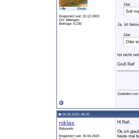
Zitat:
Soll m
Registriert seit: 20.12.2003
Ort: Wittingen
Beiträge: 6.230
Ja, ist bess
Zitat:
Oder e
Ist nicht no
Gruß Ralf
__________
Geändert von
05.05.2020, 08:20
niklas
Hi Ralf,
Babywels
Ok,ich glau
heute mal b
Registriert seit: 30.04.2020