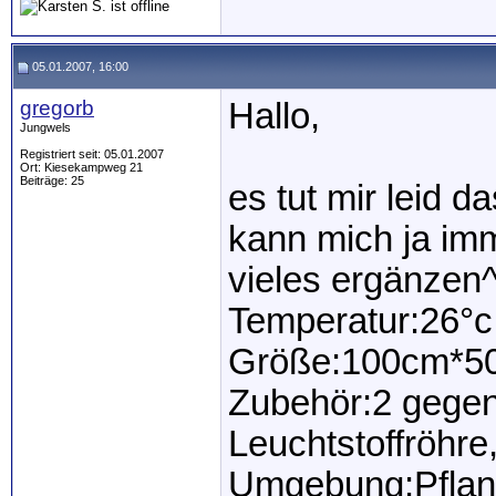
05.01.2007, 16:00
gregorb
Hallo,
Jungwels
Registriert seit: 05.01.2007
Ort: Kiesekampweg 21
Beiträge: 25
es tut mir leid d
kann mich ja im
vieles ergänzen^
Temperatur:26°c
Größe:100cm*5
Zubehör:2 gegenü
Leuchtstoffröhre
Umgebung:Pflan