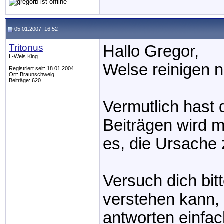
05.01.2007, 16:52
Tritonus
Hallo Gregor,
L-Wels King
Welse reinigen ni
Registriert seit: 18.01.2004
Ort: Braunschweig
Beiträge: 620
Vermutlich hast 
Beiträgen wird ma
es, die Ursache 
Versuch dich bi
verstehen kann,
antworten einfac