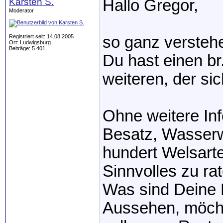
Karsten S.
Hallo Gregor,
Moderator
Registriert seit: 14.08.2005
so ganz verstehe
Ort: Ludwigsburg
Beiträge: 5.401
Du hast einen b
weiteren, der sic
Ohne weitere In
Besatz, Wasserwe
hundert Welsarte
Sinnvolles zu ra
Was sind Deine 
Aussehen, möcht