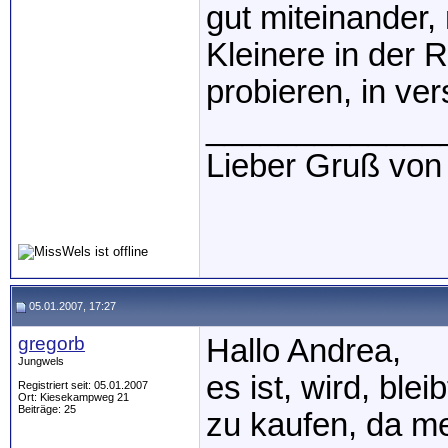
gut miteinander,
Kleinere in der
probieren, in ve
_____________
Lieber Gruß von
05.01.2007, 17:27
gregorb
Hallo Andrea,
Jungwels
es ist, wird, ble
Registriert seit: 05.01.2007
Ort: Kiesekampweg 21
Beiträge: 25
zu kaufen, da me