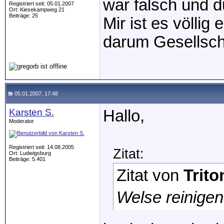
war falsch und 
Registriert seit: 05.01.2007
Ort: Kiesekampweg 21
Beiträge: 25
Mir ist es völlig 
darum Gesellscha
05.01.2007, 17:48
Karsten S.
Hallo,
Moderator
Registriert seit: 14.08.2005
Zitat:
Ort: Ludwigsburg
Beiträge: 5.401
Zitat von
Trito
Welse reinigen 