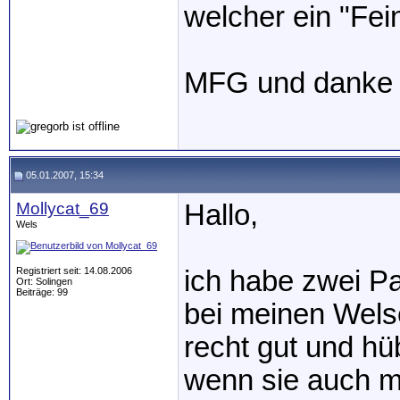
welcher ein "Fein
MFG und danke 
05.01.2007, 15:34
Mollycat_69
Hallo,
Wels
Registriert seit: 14.08.2006
ich habe zwei P
Ort: Solingen
Beiträge: 99
bei meinen Welse
recht gut und h
wenn sie auch mi