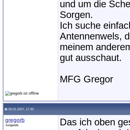
und um die Sche
Sorgen.
Ich suche einfac
Antennenwels, d
meinem anderem 
gut ausschaut.
MFG Gregor
05.01.2007, 17:30
gregorb
Das ich oben ges
Jungwels