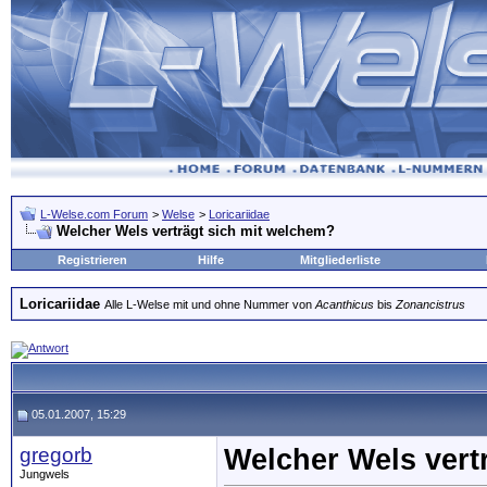
L-Welse.com Forum
>
Welse
>
Loricariidae
Welcher Wels verträgt sich mit welchem?
Registrieren
Hilfe
Mitgliederliste
Loricariidae
Alle L-Welse mit und ohne Nummer von
Acanthicus
bis
Zonancistrus
05.01.2007, 15:29
gregorb
Welcher Wels vert
Jungwels