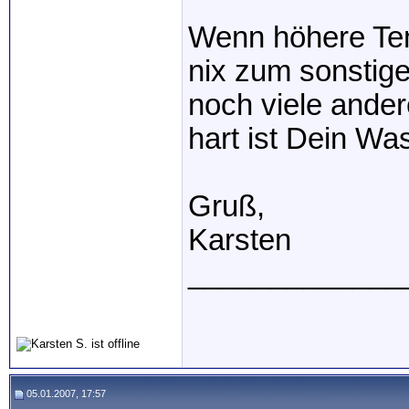
Wenn höhere Temp
nix zum sonstig
noch viele ander
hart ist Dein Wa
Gruß,
Karsten
_____________
05.01.2007, 17:57