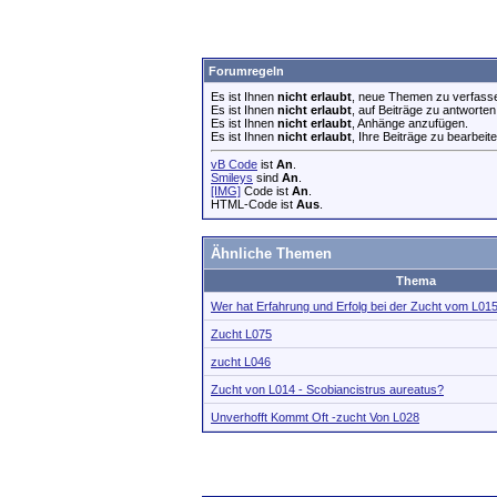
Forumregeln
Es ist Ihnen
nicht erlaubt
, neue Themen zu verfass
Es ist Ihnen
nicht erlaubt
, auf Beiträge zu antworten
Es ist Ihnen
nicht erlaubt
, Anhänge anzufügen.
Es ist Ihnen
nicht erlaubt
, Ihre Beiträge zu bearbeite
vB Code
ist
An
.
Smileys
sind
An
.
[IMG]
Code ist
An
.
HTML-Code ist
Aus
.
Ähnliche Themen
Thema
Wer hat Erfahrung und Erfolg bei der Zucht vom L01
Zucht L075
zucht L046
Zucht von L014 - Scobiancistrus aureatus?
Unverhofft Kommt Oft -zucht Von L028