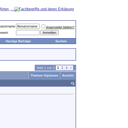
utzername
Angemeldet bleiben?
nwort
Heutige Beiträge
Suchen
Seite 1 von 3
1
2
3
>
Themen-Optionen
Ansicht
#
1