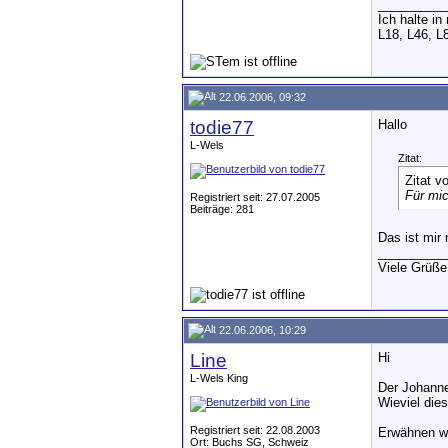
__________
Ich halte i
L18, L46, L
22.06.2006, 09:32
todie77
Hallo
L-Wels
Zitat:
Zitat v
Für mic
Registriert seit: 27.07.2005
Beiträge: 281
Das ist mir
__________
Viele Grüße
22.06.2006, 10:29
Line
Hi
L-Wels King
Der Johanne
Wieviel die
Registriert seit: 22.08.2003
Erwähnen wi
Ort: Buchs SG, Schweiz