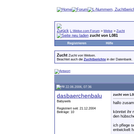
L-Welse.com Forum
>
Welse
>
Zucht
zucht von L081
Registrieren
Hilfe
Zucht
Zucht von Welsen.
Beachtet auch die
Zuchtberichte
in der Datenbank.
22.06.2006, 07:36
dasbaerchenbalu
zucht von L0
Babywels
hallo zusa
Registriert seit: 21.12.2004
könntet ihr 
Beiträge: 10
den hübsche
ich pflege s
entwickelt 