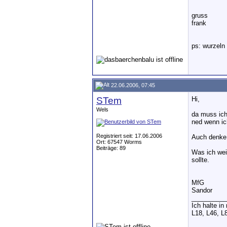
gruss
frank
ps: wurzeln
22.06.2006, 07:45
STem
Hi,
Wels
da muss ich
ned wenn ic
Registriert seit: 17.06.2006
Auch denke 
Ort: 67547 Worms
Beiträge: 89
Was ich wei
sollte.
MfG
Sandor
__________
Ich halte i
L18, L46, L