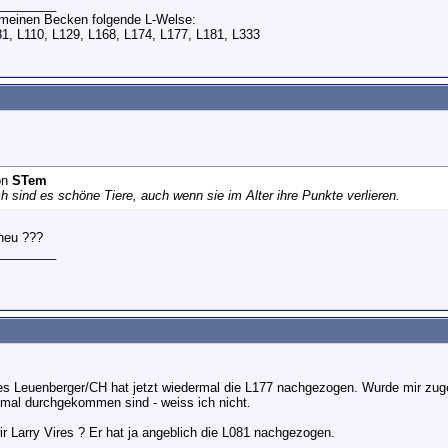
________
n meinen Becken folgende L-Welse:
81, L110, L129, L168, L174, L177, L181, L333
on
STem
h sind es schöne Tiere, auch wenn sie im Alter ihre Punkte verlieren.
 neu ???
________
s Leuenberger/CH hat jetzt wiedermal die L177 nachgezogen. Wurde mir zuge
smal durchgekommen sind - weiss ich nicht.
r Larry Vires ? Er hat ja angeblich die L081 nachgezogen.