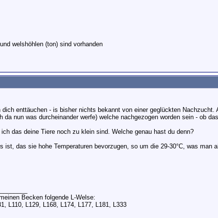
 und welshöhlen (ton) sind vorhanden
 dich enttäuchen - is bisher nichts bekannt von einer geglückten Nachzucht. 
h da nun was durcheinander werfe) welche nachgezogen worden sein - ob da
ich das deine Tiere noch zu klein sind. Welche genau hast du denn?
s ist, das sie hohe Temperaturen bevorzugen, so um die 29-30°C, was man a
________
n meinen Becken folgende L-Welse:
81, L110, L129, L168, L174, L177, L181, L333