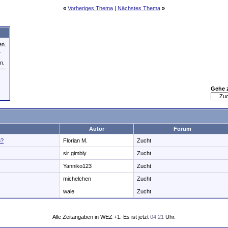
«
Vorheriges Thema
|
Nächstes Thema
»
en.
.
n.
Gehe 
Autor
Forum
5?
Florian M.
Zucht
sir gimbly
Zucht
Yanniko123
Zucht
michelchen
Zucht
wale
Zucht
Alle Zeitangaben in WEZ +1. Es ist jetzt
04:21
Uhr.