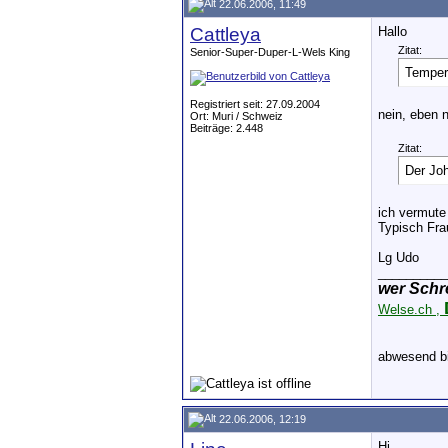
22.06.2006, 11:49
Cattleya
Hallo
Zitat:
Senior-Super-Duper-L-Wels King
Tempera
Registriert seit: 27.09.2004
nein, eben n
Ort: Muri / Schweiz
Beiträge: 2.448
Zitat:
Der Jo
ich vermute
Typisch Frau
Lg Udo
__________
wer Schr
Welse.ch ,
abwesend b
22.06.2006, 12:19
Hi