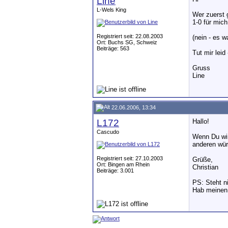
Line
L-Wels King
Wer zuerst 
1-0 für mich
Registriert seit: 22.08.2003
(nein - es w
Ort: Buchs SG, Schweiz
Beiträge: 563
Tut mir leid
Gruss
Line
22.06.2006, 13:34
L172
Hallo!
Cascudo
Wenn Du wir
anderen würd
Registriert seit: 27.10.2003
Grüße,
Ort: Bingen am Rhein
Christian
Beiträge: 3.001
PS: Steht n
Hab meinen 