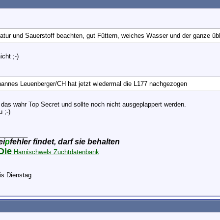
tur und Sauerstoff beachten, gut Füttern, weiches Wasser und der ganze übl
icht ;-)
hannes Leuenberger/CH hat jetzt wiedermal die L177 nachgezogen
 das wahr Top Secret und sollte noch nicht ausgeplappert werden.
 ;-)
________
ei
p
fehler findet, darf sie behalten
Die
Harnischwels Zuchtdatenbank
is Dienstag