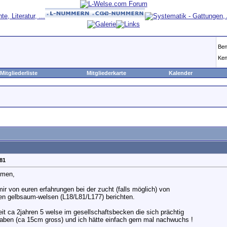
Ben
Ken
Mitgliederliste
Mitgliederkarte
Kalender
81
mmen,
mir von euren erfahrungen bei der zucht (falls möglich) von
n gelbsaum-welsen (L18/L81/L177) berichten.
eit ca 2jahren 5 welse im gesellschaftsbecken die sich prächtig
haben (ca 15cm gross) und ich hätte einfach gern mal nachwuchs !