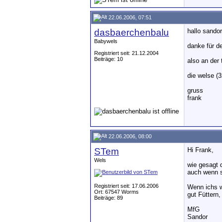
22.06.2006, 07:51
dasbaerchenbalu
hallo sandor
Babywels
danke für de
Registriert seit: 21.12.2004
Beiträge: 10
also an der 
die welse (
gruss
frank
22.06.2006, 08:00
STem
Hi Frank,
Wels
wie gesagt 
auch wenn si
Registriert seit: 17.06.2006
Wenn ichs w
Ort: 67547 Worms
gut Füttern
Beiträge: 89
MfG
Sandor