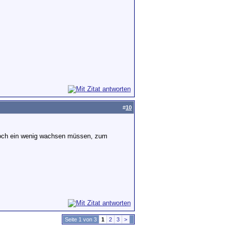
#
10
 noch ein wenig wachsen müssen, zum
Seite 1 von 3
1
2
3
>