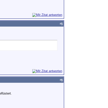
#
5
#
6
flüstert.