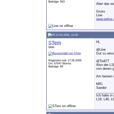
Beiträge: 563
Aber das wa
Gruss
Line
www.welse.
22.06.2006, 10:39
STem
Hi,
Wels
@Line
Gut zu wiss
Registriert seit: 17.06.2006
@Todi77
Ort: 67547 Worms
Also der L1
Beiträge: 89
von denen 
Am besten i
MfG
Sandor
__________
Ich halte i
L18, L46, L