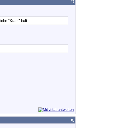
#
8
iche "Kram" halt
#
9