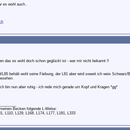
r es wohl auch..
ch
en das es wohl doch schon geglückt ist - war mir nicht bekannt !!
8/L85 behält wohl seine Färbung, der L81 aber wird soweit ich weis Schwarz/B
gesehen.
ch bin nun aber ruhig - ich rede mich gerade um Kopf und Kragen *gg*
________
n meinen Becken folgende L-Welse:
81, L110, L129, L168, L174, L177, L181, L333