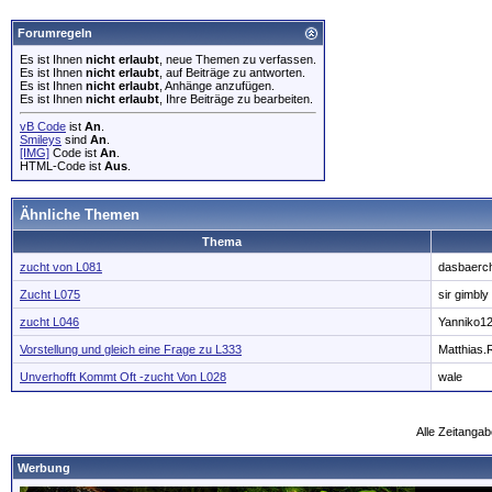
Forumregeln
Es ist Ihnen
nicht erlaubt
, neue Themen zu verfassen.
Es ist Ihnen
nicht erlaubt
, auf Beiträge zu antworten.
Es ist Ihnen
nicht erlaubt
, Anhänge anzufügen.
Es ist Ihnen
nicht erlaubt
, Ihre Beiträge zu bearbeiten.
vB Code
ist
An
.
Smileys
sind
An
.
[IMG]
Code ist
An
.
HTML-Code ist
Aus
.
Ähnliche Themen
Thema
zucht von L081
dasbaerc
Zucht L075
sir gimbly
zucht L046
Yanniko1
Vorstellung und gleich eine Frage zu L333
Matthias.
Unverhofft Kommt Oft -zucht Von L028
wale
Alle Zeitangab
Werbung