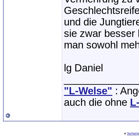
Geschlechtsreife 
und die Jungtie
sie zwar besser 
man sowohl mehr 
lg Daniel
_____________
"L-Welse"
: Ange
auch die ohne
L
«
Vorheri