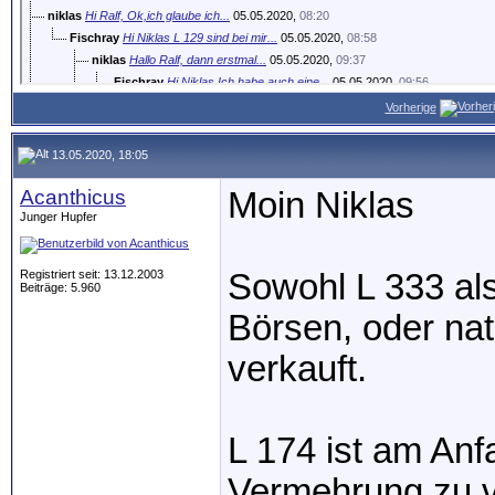
niklas
Hi Ralf, Ok,ich glaube ich...
05.05.2020,
08:20
Fischray
Hi Niklas L 129 sind bei mir...
05.05.2020,
08:58
niklas
Hallo Ralf, dann erstmal...
05.05.2020,
09:37
Fischray
Hi Niklas Ich habe auch eine...
05.05.2020,
09:56
niklas
Hi Ralf, Wird man den...
05.05.2020,
10:15
Vorherige
niklas
Hallo, habe noch eine...
06.05.2020,
13:38
Acanthicus
Moin Niklas Sowohl L 333 als...
13.05.2020,
18:05
13.05.2020, 18:05
Acanthicus
Moin Niklas
Junger Hupfer
Registriert seit: 13.12.2003
Sowohl L 333 als
Beiträge: 5.960
Börsen, oder nat
verkauft.
L 174 ist am Anf
Vermehrung zu v