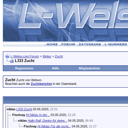
L-Welse.com Forum
>
Welse
>
Zucht
L333 Zucht
Registrieren
Hilfe
Mitgliederliste
Zucht
Zucht von Welsen.
Beachtet auch die
Zuchtberichte
in der Datenbank.
niklas
L333 Zucht
03.05.2020,
22:01
Fischray
Hi Niklas In der...
03.05.2020,
22:28
niklas
Hallo Ralf, Danke für deine...
04.05.2020,
06:49
Fischray
Hi Niklas Für die recht...
04.05.2020,
21:27