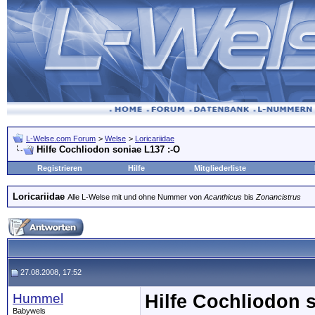
L-Welse.com Forum
>
Welse
>
Loricariidae
Hilfe Cochliodon soniae L137 :-O
Registrieren
Hilfe
Mitgliederliste
Loricariidae
Alle L-Welse mit und ohne Nummer von
Acanthicus
bis
Zonancistrus
27.08.2008, 17:52
Hummel
Hilfe Cochliodon 
Babywels