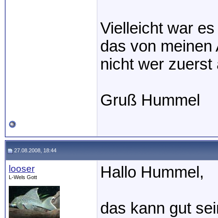
Vielleicht war e
das von meinen A
nicht wer zuers
Gruß Hummel
27.08.2008, 18:44
looser
Hallo Hummel,
L-Wels Gott
das kann gut sei