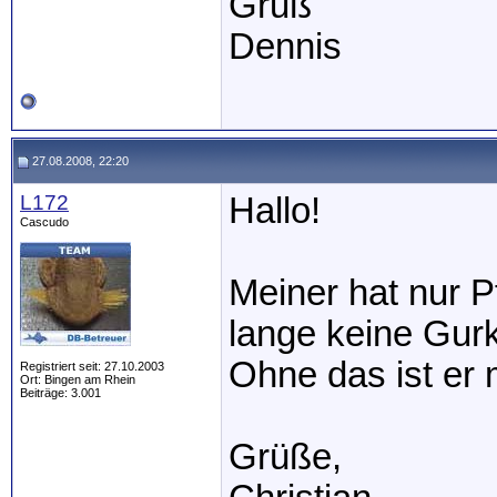
Gruß
Dennis
27.08.2008, 22:20
L172
Hallo!
Cascudo
Meiner hat nur P
lange keine Gurk
Ohne das ist er
Registriert seit: 27.10.2003
Ort: Bingen am Rhein
Beiträge: 3.001
Grüße,