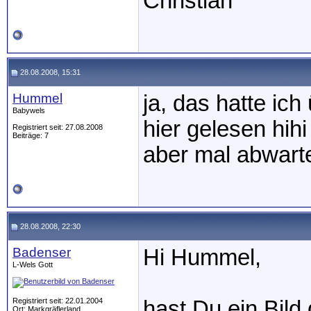
Christian
28.08.2008, 15:31
Hummel
ja, das hatte ich
Babywels
hier gelesen hihi
Registriert seit: 27.08.2008
Beiträge: 7
aber mal abwart
28.08.2008, 22:30
Badenser
Hi Hummel,
L-Wels Gott
Registriert seit: 22.01.2004
hast Du ein Bild
Ort: Markgräflerland