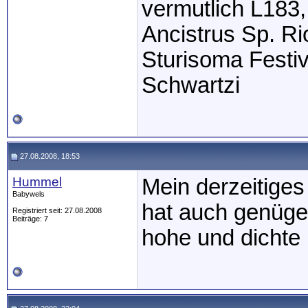
vermutlich L183,
Ancistrus Sp. R
Sturisoma Festi
Schwartzi
27.08.2008, 18:53
Hummel
Mein derzeitige
Babywels
hat auch genüge
Registriert seit: 27.08.2008
Beiträge: 7
hohe und dichte 