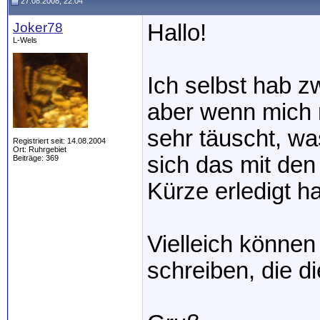
27.08.2008, 22:04
Joker78
Hallo!
L-Wels
Ich selbst hab z
aber wenn mich 
sehr täuscht, wa
Registriert seit: 14.08.2004
Ort: Ruhrgebiet
sich das mit den
Beiträge: 369
Kürze erledigt h
Vielleich können
schreiben, die d