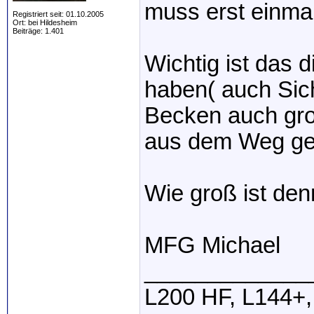
muss erst einmal
Registriert seit: 01.10.2005
Ort: bei Hildesheim
Beiträge: 1.401
Wichtig ist das 
haben( auch Sich
Becken auch gro
aus dem Weg ge
Wie groß ist de
MFG Michael
_____________
L200 HF, L144+,