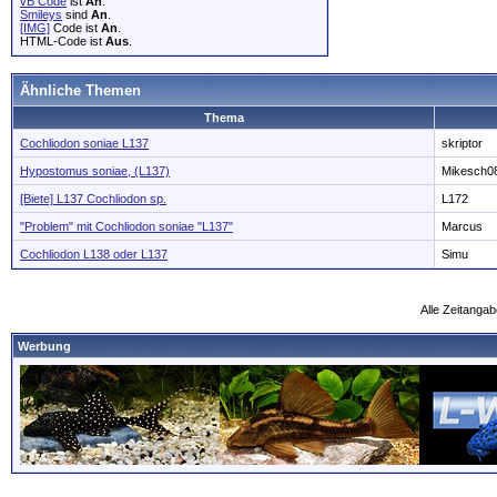
vB Code
ist
An
.
Smileys
sind
An
.
[IMG]
Code ist
An
.
HTML-Code ist
Aus
.
Ähnliche Themen
Thema
Cochliodon soniae L137
skriptor
Hypostomus soniae, (L137)
Mikesch0
[Biete] L137 Cochliodon sp.
L172
"Problem" mit Cochliodon soniae "L137"
Marcus
Cochliodon L138 oder L137
Simu
Alle Zeitangab
Werbung