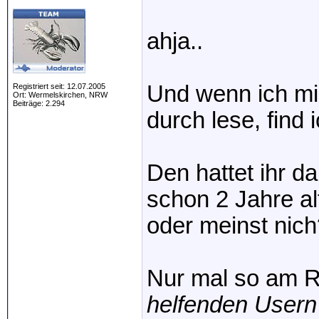
ahja..
Und wenn ich mir
Registriert seit: 12.07.2005
Ort: Wermelskirchen, NRW
Beiträge: 2.294
durch lese, find
Den hattet ihr da
schon 2 Jahre al
oder meinst nich
Nur mal so am R
helfenden Usern