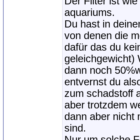
Der Filter ist w
aquariums.
Du hast in deine
von denen die mei
dafür das du kei
geleichgewicht) 
dann noch 50%
entvernst du also
zum schadstoff 
aber trotzdem we
dann aber nicht 
sind.
Nur um solche F