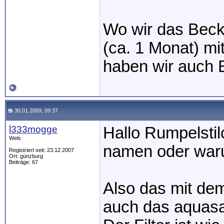
Wo wir das Beck
(ca. 1 Monat) mi
haben wir auch B
30.01.2009, 09:37
l333mogge
Hallo Rumpelstil
Wels
namen oder waru
Registriert seit: 23.12.2007
Ort: günzburg
Beiträge: 67
Also das mit dem
auch das aquasa