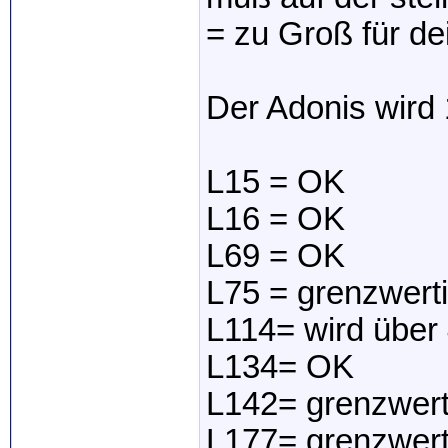
= zu Groß für d
Der Adonis wird
L15 = OK
L16 = OK
L69 = OK
L75 = grenzwert
L114= wird über
L134= OK
L142= grenzwert
L177= grenzwert