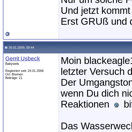
Und jetzt kommt
Erst GRUß und
30.01.2009, 09:44
Gerrit Usbeck
Moin blackeagle
Babywels
letzter Versuch d
Registriert seit: 24.01.2006
Ort: Bremen
Beiträge: 21
Der Umgangston 
wenn Du dich nic
Reaktionen
bi
Das Wasserwech