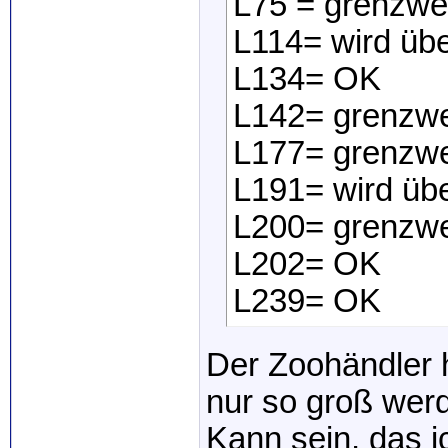
L75 = grenzwer
L114= wird üb
L134= OK
L142= grenzwe
L177= grenzwe
L191= wird üb
L200= grenzwe
L202= OK
L239= OK
Der Zoohändler 
nur so groß wer
Kann sein, das i