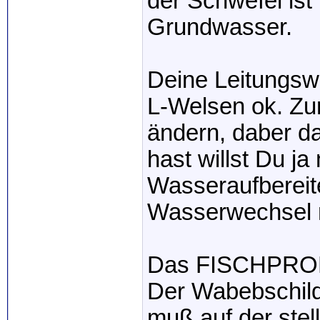
der Schwefel ist
Grundwasser.
Deine Leitungswa
L-Welsen ok. Zu
ändern, daber da
hast willst Du ja
Wasseraufberei
Wasserwechsel 
Das FISCHPRO
Der Wabebschild
muß auf der stel