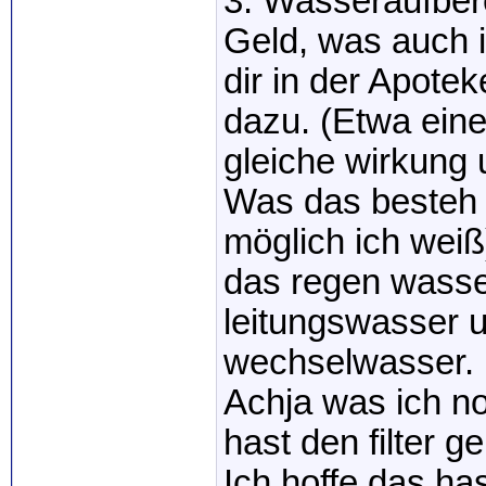
3. Wasseraufber
Geld, was auch 
dir in der Apotek
dazu. (Etwa einen
gleiche wirkung un
Was das besteh 
möglich ich weiß)
das regen wasser
leitungswasser u
wechselwasser.
Achja was ich no
hast den filter g
Ich hoffe das h