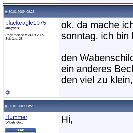
30.01.2009, 08:26
blackeagle1075
ok, da mache ich
Jungwels
sonntag. ich bin
Registriert seit: 24.03.2005
Beiträge: 38
den Wabenschilde
ein anderes Beck
den viel zu klei
30.01.2009, 08:29
Hummer
Hi,
L-Wels Gott