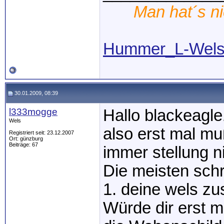
Man hat´s nic
Hummer_L-Wel
30.01.2009, 08:39
l333mogge
Hallo blackeagl
Wels
also erst mal mu
Registriert seit: 23.12.2007
Ort: günzburg
Beiträge: 67
immer stellung 
Die meisten schr
1. deine wels zu
Würde dir erst m