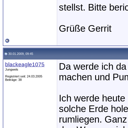
stellst. Bitte ber
Grüße Gerrit
30.01.2009, 09:45
blackeagle1075
Da werde ich d
Jungwels
machen und Pumpe
Registriert seit: 24.03.2005
Beiträge: 38
Ich werde heute 
solche Erde hole
rumliegen. Ganz