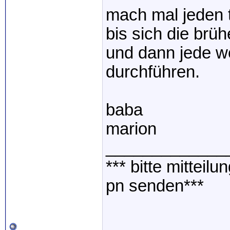
mach mal jeden t
bis sich die brü
und dann jede w
durchführen.
baba
marion
_____________
*** bitte mitteil
pn senden***