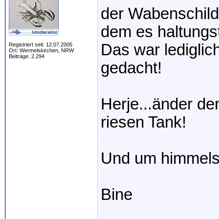
der Wabenschilde
dem es haltungs
Das war lediglich
Registriert seit: 12.07.2005
Ort: Wermelskirchen, NRW
Beiträge: 2.294
gedacht!
Herje...änder de
riesen Tank!
Und um himmelsw
Bine
_____________