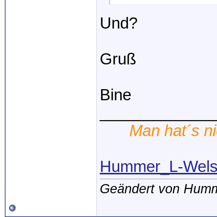
Und?
Gruß
Bine
_____________
Man hat´s nic
Hummer_L-Wel
Geändert von Humm