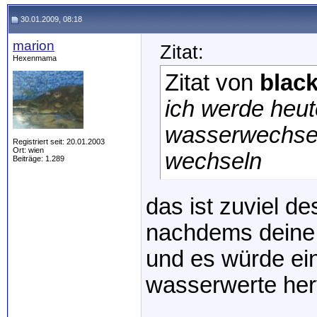
30.01.2009, 08:18
marion
Zitat:
Hexenmama
Zitat von
blac
ich werde heute
wasserwechsel
Registriert seit: 20.01.2003
Ort: wien
wechseln
Beiträge: 1.289
das ist zuviel de
nachdems deine 
und es würde ei
wasserwerte her