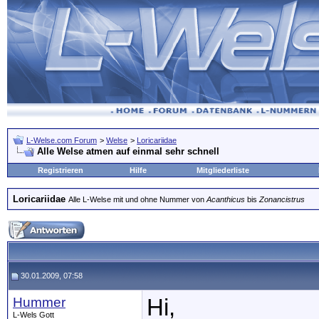
L-Welse.com Forum
>
Welse
>
Loricariidae
Alle Welse atmen auf einmal sehr schnell
Registrieren
Hilfe
Mitgliederliste
Loricariidae
Alle L-Welse mit und ohne Nummer von
Acanthicus
bis
Zonancistrus
30.01.2009, 07:58
Hummer
Hi,
L-Wels Gott