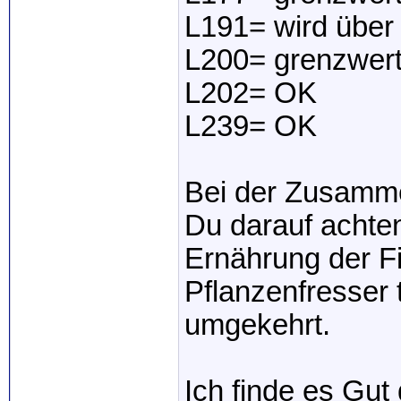
L191= wird über
L200= grenzwert
L202= OK
L239= OK
Bei der Zusamme
Du darauf achte
Ernährung der Fi
Pflanzenfresser 
umgekehrt.
Ich finde es Gu