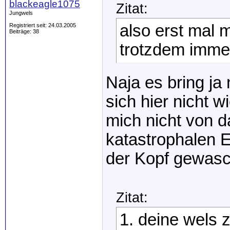
blackeagle1075
Zitat:
Jungwels
also erst mal 
Registriert seit: 24.03.2005
Beiträge: 38
trotzdem immer
Naja es bring ja
sich hier nicht 
mich nicht von d
katastrophalen E
der Kopf gewas
Zitat:
1. deine wels 