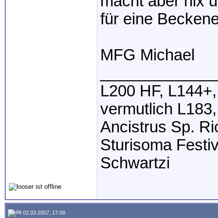
macht aber nix u
für eine Becken
MFG Michael
_____________
L200 HF, L144+,
vermutlich L183,
Ancistrus Sp. R
Sturisoma Festi
Schwartzi
02.03.2007, 17:08