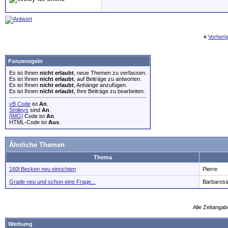
«
Vorheri
Forumregeln
Es ist Ihnen
nicht erlaubt
, neue Themen zu verfassen.
Es ist Ihnen
nicht erlaubt
, auf Beiträge zu antworten.
Es ist Ihnen
nicht erlaubt
, Anhänge anzufügen.
Es ist Ihnen
nicht erlaubt
, Ihre Beiträge zu bearbeiten.
vB Code
ist
An
.
Smileys
sind
An
.
[IMG]
Code ist
An
.
HTML-Code ist
Aus
.
Ähnliche Themen
Thema
160l Becken neu einrichten
Pierre
Grade neu und schon eine Frage...
Barbaros
Alle Zeitangab
Werbung