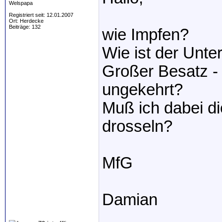
Welspapa
Registriert seit: 12.01.2007
Ort: Herdecke
Beiträge: 132
wie Impfen?
Wie ist der Unte
Großer Besatz - 
ungekehrt?
Muß ich dabei di
drosseln?
MfG
Damian