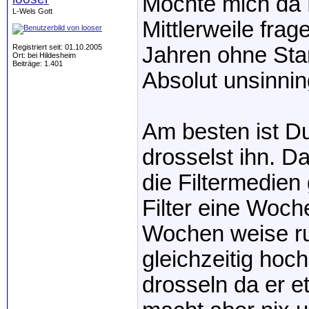
Möchte mich da K
L-Wels Gott
Mittlerweile frag
Registriert seit: 01.10.2005
Jahren ohne Sta
Ort: bei Hildesheim
Beiträge: 1.401
Absolut unsinni
Am besten ist Du
drosselst ihn. D
die Filtermedien
Filter eine Woch
Wochen weise ru
gleichzeitig hoc
drosseln da er e