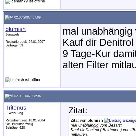
02.03.2007, 07:09
blumish
mal unabhängig
Jungwels
Kauf dir Denitro
Registriert seit: 24.01.2007
Beiträge: 39
9 Tage-Kur dami
alten Filter mitla
02.03.2007, 08:34
Tritonus
Zitat:
L-Wels King
Zitat von
blumish
Registriert seit: 18.01.2004
Ort: Braunschweig
mal unabhängig vom Besatz:
Beiträge: 620
Kauf dir Denitrol ( Bakterien ) von 
mitlaufen.