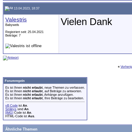
13.04.2023, 18:37
Valestris
Vielen Dank
Babywels
Registriert seit: 25.04.2021
Beiträge: 7
«
Vorheri
Forumregeln
Es ist Ihnen
nicht erlaubt
, neue Themen zu verfassen.
Es ist Ihnen
nicht erlaubt
, auf Beiträge zu antworten.
Es ist Ihnen
nicht erlaubt
, Anhänge anzufügen.
Es ist Ihnen
nicht erlaubt
, Ihre Beiträge zu bearbeiten.
vB Code
ist
An
.
Smileys
sind
An
.
[IMG]
Code ist
An
.
HTML-Code ist
Aus
.
Ähnliche Themen