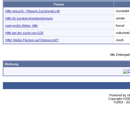
Thema
Hilfe gesucht - Planung Zuchtregal L46
Gemini84
Hilfe für korekte Artenbestimmung
uhmiki
zwei große Welse, hilfe
fussel
Hilfe bei der zucht von l128
volksheld
Hilfe! Weiße Flecken auf Holzwurzel!?
JosiS
Alle Zeitangab
Werbung
Powered by vBu
Copyright ©2000
©2003 - 2