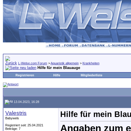
L-Welse.com Forum
>
Aquaristik allgemein
>
Krankheiten
Hilfe für mein Blauauge
Registrieren
Hilfe
Mitgliederliste
13.04.2023, 16:28
Valestris
Hilfe für mein Bla
Babywels
Angaben zum er
Registriert seit: 25.04.2021
Beiträge: 7