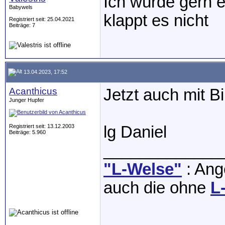
Ich würde gern e
Babywels
klappt es nicht
Registriert seit: 25.04.2021
Beiträge: 7
13.04.2023, 17:52
Acanthicus
Jetzt auch mit Bi
Junger Hupfer
Registriert seit: 13.12.2003
lg Daniel
Beiträge: 5.960
_____________
"L-Welse"
: Ange
auch die ohne
L