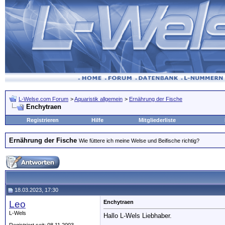
L-Welse.com Forum
>
Aquaristik allgemein
>
Ernährung der Fische
Enchytraen
Registrieren
Hilfe
Mitgliederliste
Ernährung der Fische
Wie füttere ich meine Welse und Beifische richtig?
18.03.2023, 17:30
Leo
Enchytraen
L-Wels
Hallo L-Wels Liebhaber.