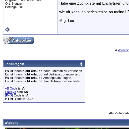
Registriert seit: 08.11.2003
Habe eine Zuchtkiste mit Enchytraen und 
Ort: Stuttgart
Beiträge: 201
wie oft kann ich bedenkenlos an meine L2
Mfg. Leo
«
Vorheri
Forumregeln
Es ist Ihnen
nicht erlaubt
, neue Themen zu verfassen.
Es ist Ihnen
nicht erlaubt
, auf Beiträge zu antworten.
Es ist Ihnen
nicht erlaubt
, Anhänge anzufügen.
Es ist Ihnen
nicht erlaubt
, Ihre Beiträge zu bearbeiten.
vB Code
ist
An
.
Smileys
sind
An
.
[IMG]
Code ist
An
.
HTML-Code ist
Aus
.
Alle Zeitangab
Werbung