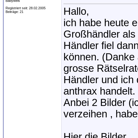
Babywels
Hallo,
Registriert seit: 28.02.2005
Beiträge: 21
ich habe heute 
Großhändler als
Händler fiel dan
können. (Danke 
grosse Rätselrate
Händler und ich
anthrax handelt.
Anbei 2 Bilder (i
verzeihen , habe 
Hier die Bilder