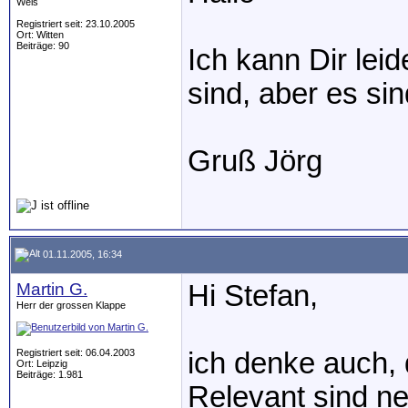
Wels
Registriert seit: 23.10.2005
Ort: Witten
Beiträge: 90
Ich kann Dir lei
sind, aber es si
Gruß Jörg
01.11.2005, 16:34
Martin G.
Hi Stefan,
Herr der grossen Klappe
Registriert seit: 06.04.2003
ich denke auch, 
Ort: Leipzig
Beiträge: 1.981
Relevant sind ne