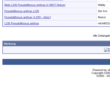
Biete L235 Pseudolithoxus anthrax in 49577 Ankum
Waldy
Pseudolithoxus anthrax L235
Der Irre
Pseudolithoxus anthrax (L235) - Infos?
floessi
L235 Pseudolithoxus anthrax
michi8211
Alle Zeitangab
Werbung
Powered by vBu
Copyright ©2000
©2003 - 2