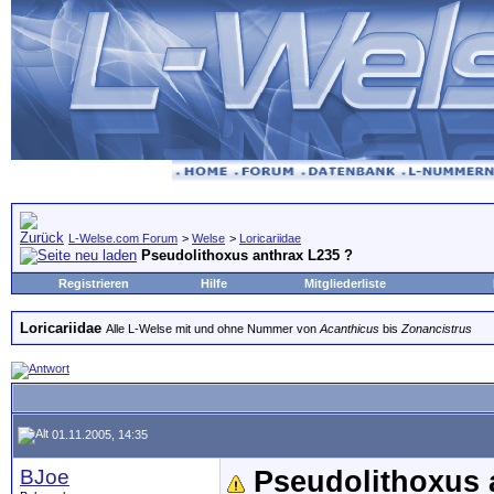
L-Welse.com Forum
>
Welse
>
Loricariidae
Pseudolithoxus anthrax L235 ?
Registrieren
Hilfe
Mitgliederliste
Loricariidae
Alle L-Welse mit und ohne Nummer von
Acanthicus
bis
Zonancistrus
01.11.2005, 14:35
BJoe
Pseudolithoxus 