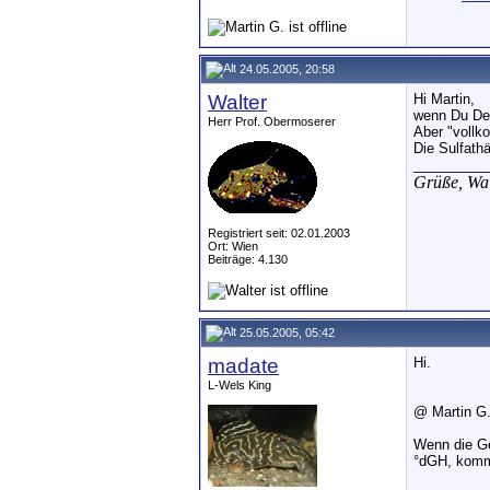
24.05.2005, 20:58
Walter
Hi Martin,
wenn Du Dei
Herr Prof. Obermoserer
Aber "vollk
Die Sulfathä
__________
Grüße,
Wal
Registriert seit: 02.01.2003
Ort: Wien
Beiträge: 4.130
25.05.2005, 05:42
madate
Hi.
L-Wels King
@ Martin G.
Wenn die Ge
°dGH, komme