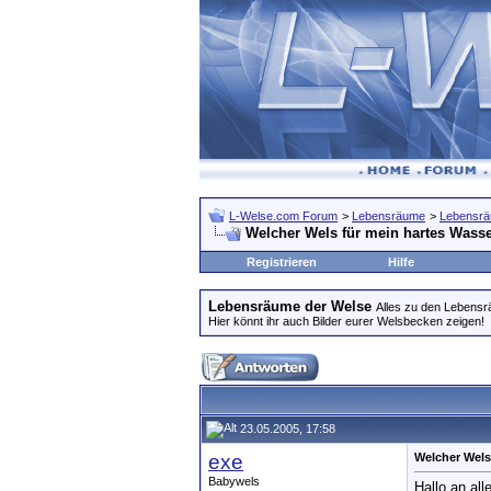
L-Welse.com Forum
>
Lebensräume
>
Lebensrä
Welcher Wels für mein hartes Wass
Registrieren
Hilfe
Lebensräume der Welse
Alles zu den Lebens
Hier könnt ihr auch Bilder eurer Welsbecken zeigen!
23.05.2005, 17:58
exe
Welcher Wels
Babywels
Hallo an alle