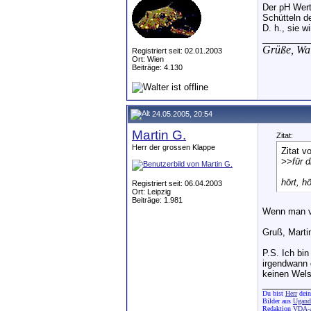
Der pH Wert
Schütteln d
D. h., sie 
__________
Grüße,
Wal
Registriert seit: 02.01.2003
Ort: Wien
Beiträge: 4.130
24.05.2005, 20:54
Martin G.
Zitat:
Herr der grossen Klappe
Zitat v
>>
für 
hört, hö
Registriert seit: 06.04.2003
Ort: Leipzig
Beiträge: 1.981
Wenn man vo
Gruß, Marti
P.S. Ich bi
irgendwann 
keinen Wels
__________
Du bist
Herr
dein
Bilder aus
Uganda
Redaktion
VDA-A