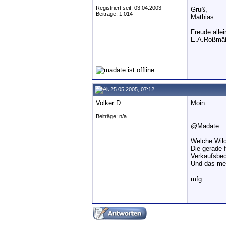
Registriert seit: 03.04.2003
Gruß,
Beiträge: 1.014
Mathias
__________
Freude alle
E.A.Roßmäß
25.05.2005, 07:12
Volker D.
Moin
Beiträge: n/a
@Madate
Welche Wil
Die gerade 
Verkaufsbe
Und das mei
mfg