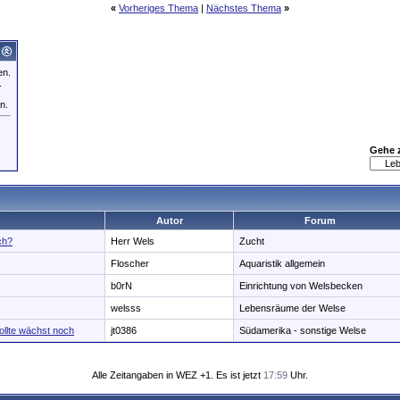
«
Vorheriges Thema
|
Nächstes Thema
»
en.
.
n.
Gehe 
Autor
Forum
ch?
Herr Wels
Zucht
Floscher
Aquaristik allgemein
b0rN
Einrichtung von Welsbecken
welsss
Lebensräume der Welse
ollte wächst noch
jt0386
Südamerika - sonstige Welse
Alle Zeitangaben in WEZ +1. Es ist jetzt
17:59
Uhr.