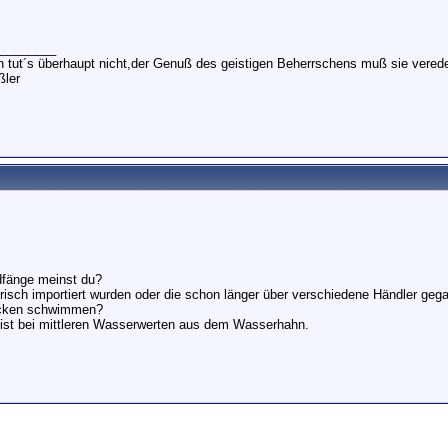
________
in tut´s überhaupt nicht,der Genuß des geistigen Beherrschens muß sie verede
ler
dfänge meinst du?
frisch importiert wurden oder die schon länger über verschiedene Händler geg
cken schwimmen?
st bei mittleren Wasserwerten aus dem Wasserhahn.