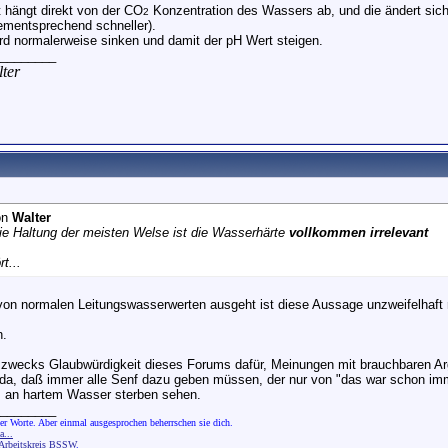
 hängt direkt von der CO
Konzentration des Wassers ab, und die ändert sich
2
ementsprechend schneller).
wird normalerweise sinken und damit der pH Wert steigen.
________
ter
on
Walter
die Haltung der meisten Welse ist die Wasserhärte
vollkommen irrelevant
rt...
n normalen Leitungswasserwerten ausgeht ist diese Aussage unzweifelhaft r
n.
n zwecks Glaubwürdigkeit dieses Forums dafür, Meinungen mit brauchbaren Ar
da, daß immer alle Senf dazu geben müssen, der nur von "das war schon imm
 an hartem Wasser sterben sehen.
________
er Worte. Aber einmal ausgesprochen beherrschen sie dich.
...
rbeitskreis BSSW
.