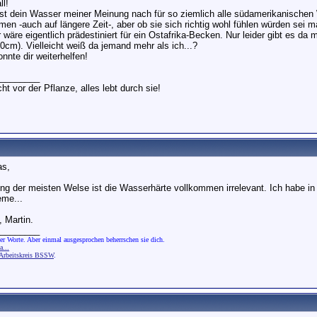
ll!
st dein Wasser meiner Meinung nach für so ziemlich alle südamerikanischen W
n -auch auf längere Zeit-, aber ob sie sich richtig wohl fühlen würden sei ma
wäre eigentlich prädestiniert für ein Ostafrika-Becken. Nur leider gibt es da
0cm). Vielleicht weiß da jemand mehr als ich...?
onnte dir weiterhelfen!
________
ht vor der Pflanze, alles lebt durch sie!
as,
tung der meisten Welse ist die Wasserhärte vollkommen irrelevant. Ich habe i
eme...
, Martin.
________
er Worte. Aber einmal ausgesprochen beherrschen sie dich.
...
rbeitskreis BSSW
.