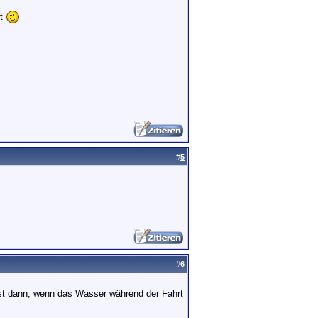
lt
.
#
5
#
6
st dann, wenn das Wasser während der Fahrt