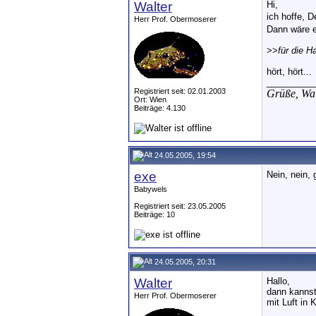
Walter
Hi,
ich hoffe, 
Herr Prof. Obermoserer
Dann wäre e
>>
für die H
hört, hört...
__________
Registriert seit: 02.01.2003
Grüße,
Wal
Ort: Wien
Beiträge: 4.130
24.05.2005, 19:54
exe
Nein, nein,
Babywels
Registriert seit: 23.05.2005
Beiträge: 10
24.05.2005, 20:31
Walter
Hallo,
dann kannst
Herr Prof. Obermoserer
mit Luft in 