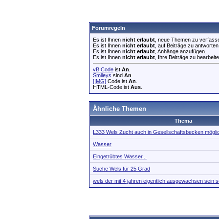
Forumregeln
Es ist Ihnen
nicht erlaubt
, neue Themen zu verfass
Es ist Ihnen
nicht erlaubt
, auf Beiträge zu antworten
Es ist Ihnen
nicht erlaubt
, Anhänge anzufügen.
Es ist Ihnen
nicht erlaubt
, Ihre Beiträge zu bearbeite
vB Code
ist
An
.
Smileys
sind
An
.
[IMG]
Code ist
An
.
HTML-Code ist
Aus
.
Ähnliche Themen
Thema
L333 Wels Zucht auch in Gesellschaftsbecken mögli
Wasser
Eingetrübtes Wasser...
Suche Wels für 25 Grad
wels der mit 4 jahren eigentlich ausgewachsen sein s