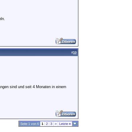
ln.
#
10
angen sind und seit 4 Monaten in einem
Seite 1 von 6
1
2
3
>
Letzte
»