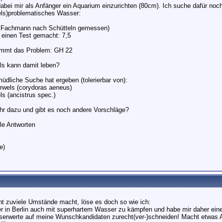
dabei mir als Anfänger ein Aquarium einzurichten (80cm). Ich suche dafür no
els)problematisches Wasser:
t Fachmann nach Schütteln gemessen)
 einen Test gemacht: 7,5
ommt das Problem: GH 22
s kann damit leben?
üdliche Suche hat ergeben (tolerierbar von):
rwels (corydoras aeneus)
s (ancistrus spec.)
hr dazu und gibt es noch andere Vorschläge?
lle Antworten
e)
cht zuviele Umstände macht, löse es doch so wie ich:
ier in Berlin auch mit superhartem Wasser zu kämpfen und habe mir daher e
serwerte auf meine Wunschkandidaten zurecht(ver-)schneiden! Macht etwas Ar