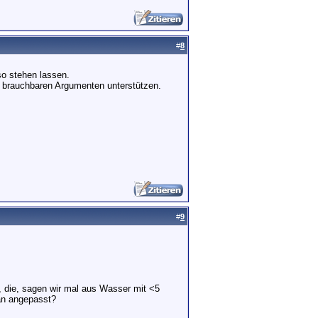
#
8
o stehen lassen.
t brauchbaren Argumenten unterstützen.
#
9
, die, sagen wir mal aus Wasser mit <5
an angepasst?