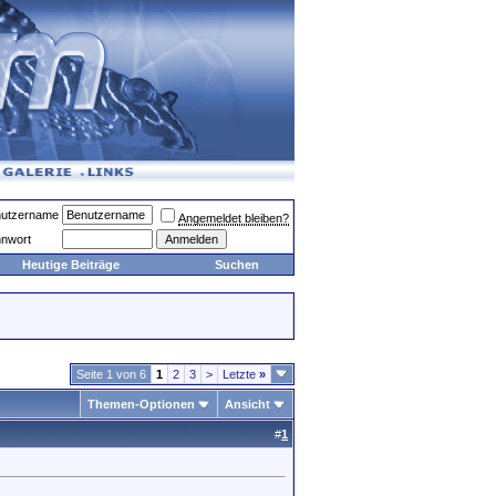
utzername
Angemeldet bleiben?
nwort
Heutige Beiträge
Suchen
Seite 1 von 6
1
2
3
>
Letzte
»
Themen-Optionen
Ansicht
#
1