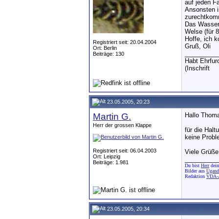
auf jeden Fa
Ansonsten i
zurechtkomme
Das Wasser 
Welse (für 8
Hoffe, ich k
Registriert seit: 20.04.2004
Gruß, Oli
Ort: Berlin
__________
Beiträge: 130
Habt Ehrfurc
(Inschrift
23.05.2005, 20:23
Martin G.
Hallo Thom
Herr der grossen Klappe
für die Hal
keine Probl
Registriert seit: 06.04.2003
Viele Grüße
Ort: Leipzig
__________
Beiträge: 1.981
Du bist
Herr
dein
Bilder aus
Uganda
Redaktion
VDA-A
23.05.2005, 20:34