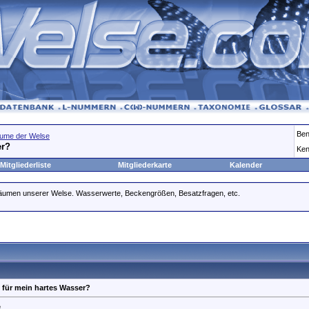
Ben
ume der Welse
er?
Ken
Mitgliederliste
Mitgliederkarte
Kalender
räumen unserer Welse. Wasserwerte, Beckengrößen, Besatzfragen, etc.
 für mein hartes Wasser?
,