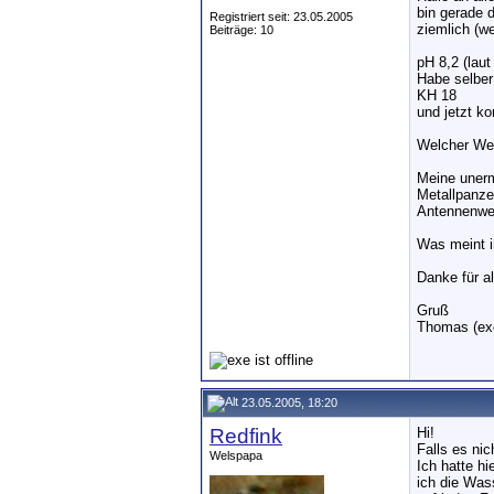
bin gerade 
Registriert seit: 23.05.2005
ziemlich (w
Beiträge: 10
pH 8,2 (lau
Habe selber
KH 18
und jetzt k
Welcher Wel
Meine unerm
Metallpanze
Antennenwel
Was meint i
Danke für a
Gruß
Thomas (ex
23.05.2005, 18:20
Redfink
Hi!
Falls es ni
Welspapa
Ich hatte h
ich die Was