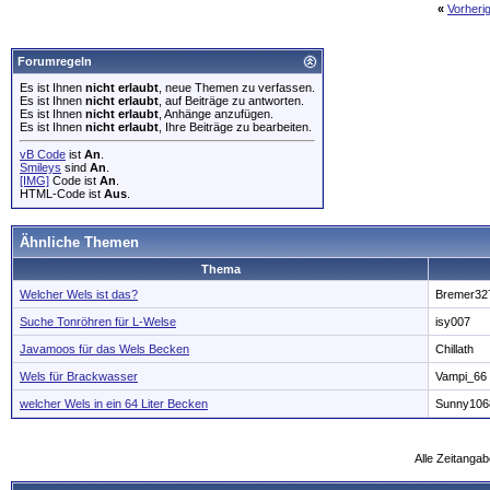
«
Vorheri
Forumregeln
Es ist Ihnen
nicht erlaubt
, neue Themen zu verfassen.
Es ist Ihnen
nicht erlaubt
, auf Beiträge zu antworten.
Es ist Ihnen
nicht erlaubt
, Anhänge anzufügen.
Es ist Ihnen
nicht erlaubt
, Ihre Beiträge zu bearbeiten.
vB Code
ist
An
.
Smileys
sind
An
.
[IMG]
Code ist
An
.
HTML-Code ist
Aus
.
Ähnliche Themen
Thema
Welcher Wels ist das?
Bremer32
Suche Tonröhren für L-Welse
isy007
Javamoos für das Wels Becken
Chillath
Wels für Brackwasser
Vampi_66
welcher Wels in ein 64 Liter Becken
Sunny106
Alle Zeitangab