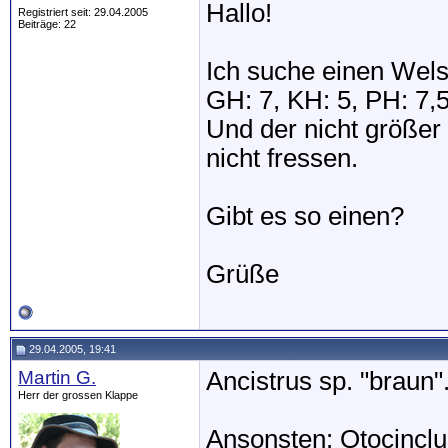
Hallo!
Registriert seit: 29.04.2005
Beiträge: 22
Ich suche einen Wels
GH: 7, KH: 5, PH: 7,
Und der nicht größer 
nicht fressen.
Gibt es so einen?
Grüße
29.04.2005, 19:41
Martin G.
Ancistrus sp. "braun"
Herr der grossen Klappe
Ansonsten: Otocinclus