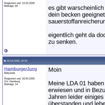
Registriert seit: 24.03.2005
Beiträge: 69
es gibt warscheinlich
dein becken geeignet 
sauerstoffanreicheru
eigentlich geht da do
zu senken.
30.04.2005, 18:28
HamburgerJung
Moin
Babywels
Registriert seit: 28.04.2005
Ort: Hamburg
Meine LDA 01 haben s
Beiträge: 14
erwiesen und in Bezu
Jahren leider einiges
überstanden und leben