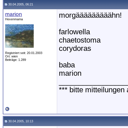
30.04.2005, 06:21
marion
morgääääääääähn!
Hexenmama
farlowella
chaetostoma
corydoras
Registriert seit: 20.01.2003
Ort: wien
Beiträge: 1.289
baba
marion
_________________
*** bitte mitteilunge
30.04.2005, 10:13