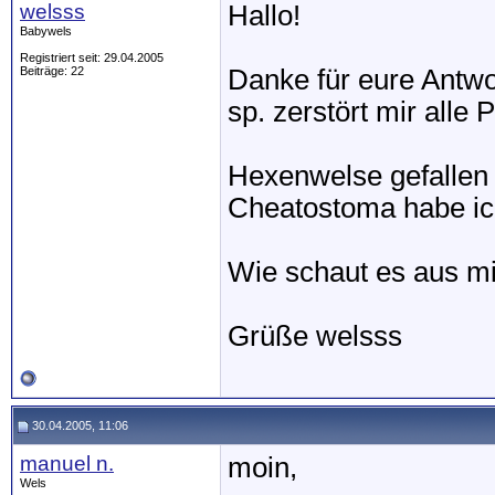
welsss
Hallo!
Babywels
Registriert seit: 29.04.2005
Beiträge: 22
Danke für eure Antwo
sp. zerstört mir alle
Hexenwelse gefallen 
Cheatostoma habe ich
Wie schaut es aus m
Grüße welsss
30.04.2005, 11:06
manuel n.
moin,
Wels