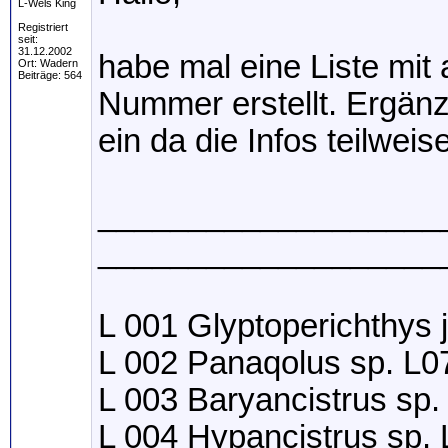
L-Wels King
Registriert
seit:
31.12.2002
habe mal eine Liste mit
Ort: Wadern
Beiträge: 564
Nummer erstellt. Ergänz
ein da die Infos teilweis
____________________
___________________
L 001 Glyptoperichthys
L 002 Panaqolus sp. L0
L 003 Baryancistrus sp.
L 004 Hypancistrus sp.