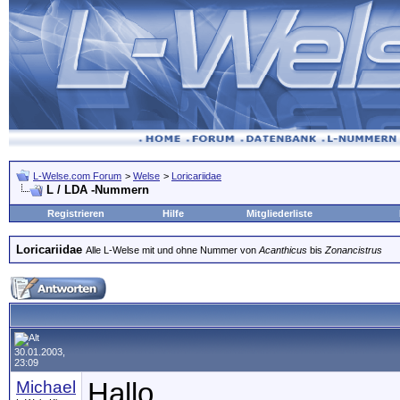
L-Welse.com Forum
>
Welse
>
Loricariidae
L / LDA -Nummern
Registrieren
Hilfe
Mitgliederliste
Loricariidae
Alle L-Welse mit und ohne Nummer von
Acanthicus
bis
Zonancistrus
30.01.2003,
23:09
Michael
Hallo,