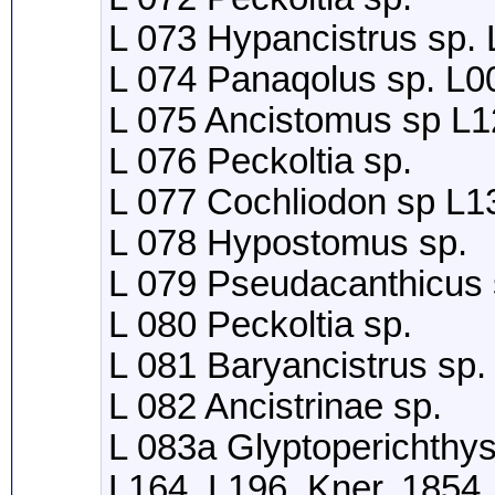
L 073 Hypancistrus sp.
L 074 Panaqolus sp. L0
L 075 Ancistomus sp L1
L 076 Peckoltia sp.
L 077 Cochliodon sp L1
L 078 Hypostomus sp.
L 079 Pseudacanthicus 
L 080 Peckoltia sp.
L 081 Baryancistrus sp.
L 082 Ancistrinae sp.
L 083a Glyptoperichthy
L164, L196, Kner, 1854