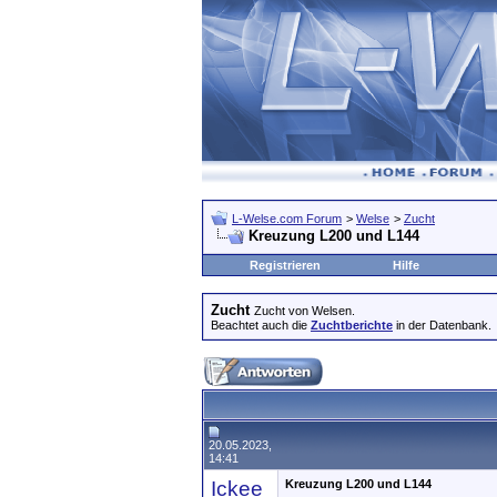
L-Welse.com Forum
>
Welse
>
Zucht
Kreuzung L200 und L144
Registrieren
Hilfe
Zucht
Zucht von Welsen.
Beachtet auch die
Zuchtberichte
in der Datenbank.
20.05.2023,
14:41
Ickee
Kreuzung L200 und L144