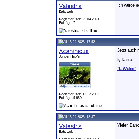
Valestris
Ich würde g
Babywels
Registriert seit: 25.04.2021
Beiträge: 7
13.04.2023, 17:52
Acanthicus
Jetzt auch m
Junger Hupfer
lg Daniel
__________
"L-Welse"
:
Registriert seit: 13.12.2003
Beiträge: 5.960
13.04.2023, 18:37
Valestris
Vielen Dank
Babywels