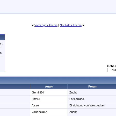
«
Vorheriges Thema
|
Nächstes Thema
»
en.
.
n.
Gehe 
Autor
Forum
Gemini84
Zucht
uhmiki
Loricariidae
fussel
Einrichtung von Welsbecken
volksheld12
Zucht