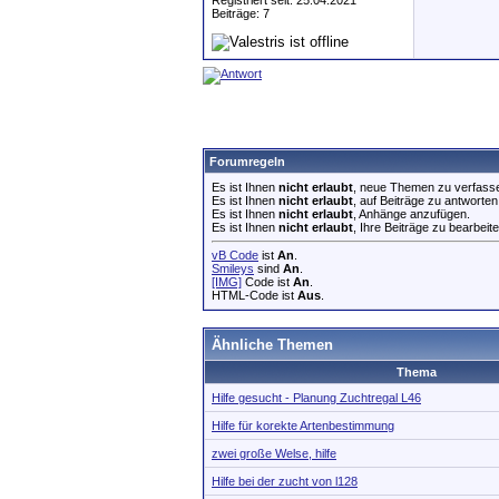
Registriert seit: 25.04.2021
Beiträge: 7
Forumregeln
Es ist Ihnen
nicht erlaubt
, neue Themen zu verfass
Es ist Ihnen
nicht erlaubt
, auf Beiträge zu antworten
Es ist Ihnen
nicht erlaubt
, Anhänge anzufügen.
Es ist Ihnen
nicht erlaubt
, Ihre Beiträge zu bearbeite
vB Code
ist
An
.
Smileys
sind
An
.
[IMG]
Code ist
An
.
HTML-Code ist
Aus
.
Ähnliche Themen
Thema
Hilfe gesucht - Planung Zuchtregal L46
Hilfe für korekte Artenbestimmung
zwei große Welse, hilfe
Hilfe bei der zucht von l128