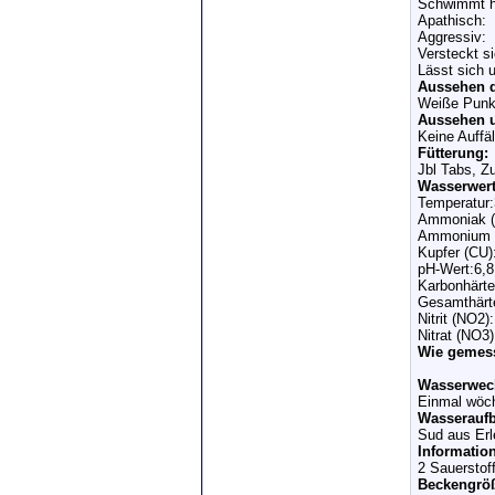
Schwimmt h
Apathisch:
Aggressiv:
Versteckt s
Lässt sich 
Aussehen d
Weiße Punk
Aussehen u
Keine Auffäl
Fütterung:
Jbl Tabs, Zu
Wasserwert
Temperatur
Ammoniak (
Ammonium 
Kupfer (CU)
pH-Wert:6,8
Karbonhärte
Gesamthärt
Nitrit (NO2):
Nitrat (NO3)
Wie gemes
Wasserwec
Einmal wöch
Wasseraufb
Sud aus Er
Informatio
2 Sauerstof
Beckengrö