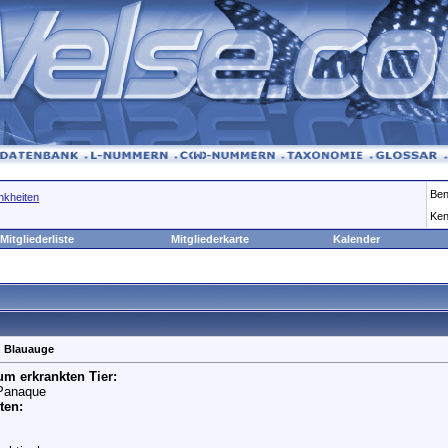
Ben
nkheiten
Ken
Mitgliederliste
Mitgliederkarte
Kalender
in Blauauge
m erkrankten Tier:
Panaque
ten: