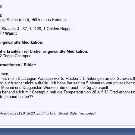
:
g:
nig Steine (rund), Höhlen aus Keramik
 Skalare, 4 L37, 1 L128, 1 Golden Nugget
 / Wann:
angewandte Medikation:
ut erkrankte Tier bisher angewandte Medikation:
t 2 Tagen Costapur
ormationen / Bilder:
mmen,
n hat mein Blauaugen Panaque weiße Flecken / Erhebungen an der Schwanzfloss
nd auch sonst nicht auffällig. Ich habe ihn seit ca 5 Monaten von privat übe
 Mopani und Dragonskin Wurzeln, die er auch fleißig abraspelt.
n behandle ich mit Costapur, hab die Temperatur von 28 auf 32 Grad erhöht un
tte jemand helfen??
 Acanthicus (13.04.2023 um
17:52
Uhr). Grund: Bilder hinzugefügt