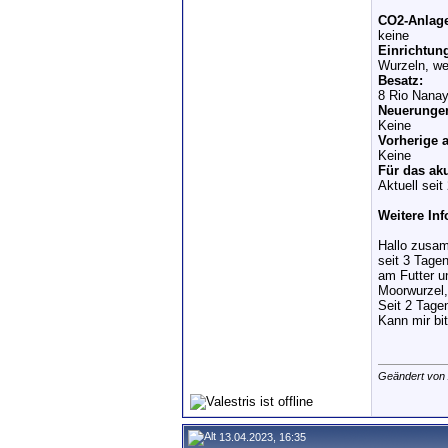
CO2-Anlage
keine
Einrichtun
Wurzeln, we
Besatz:
8 Rio Nanay
Neuerungen
Keine
Vorherige 
Keine
Für das ak
Aktuell sei
Weitere Inf
Hallo zusa
seit 3 Tage
am Futter u
Moorwurzel,
Seit 2 Tage
Kann mir bi
Geändert von
13.04.2023, 16:35