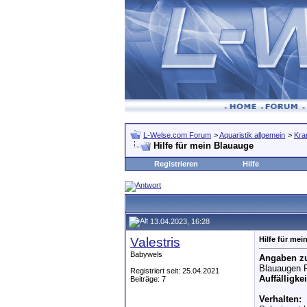
L-Welse.com Forum
>
Aquaristik allgemein
>
Kra
Hilfe für mein Blauauge
Registrieren
Hilfe
13.04.2023, 16:28
Valestris
Hilfe für me
Babywels
Angaben zu
Blauaugen 
Registriert seit: 25.04.2021
Auffälligkei
Beiträge: 7
Verhalten: