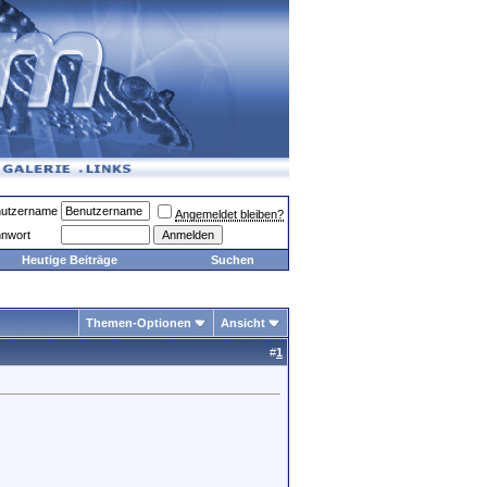
utzername
Angemeldet bleiben?
nwort
Heutige Beiträge
Suchen
Themen-Optionen
Ansicht
#
1