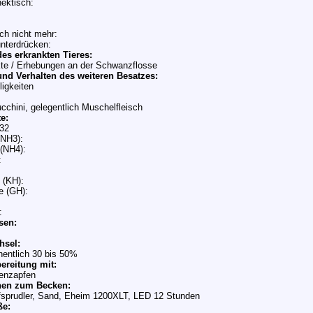
ektisch:
ich nicht mehr:
unterdrücken:
es erkrankten Tieres:
te / Erhebungen an der Schwanzflosse
nd Verhalten des weiteren Besatzes:
ligkeiten
cchini, gelegentlich Muschelfleisch
e:
:32
NH3):
(NH4):
:
 (KH):
e (GH):
:
sen:
hsel:
entlich 30 bis 50%
ereitung mit:
lenzapfen
nen zum Becken:
fsprudler, Sand, Eheim 1200XLT, LED 12 Stunden
ße: