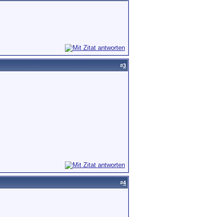
#
3
#
4