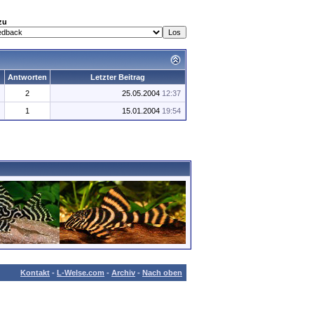
zu
Antworten
Letzter Beitrag
2
25.05.2004
12:37
1
15.01.2004
19:54
Kontakt
-
L-Welse.com
-
Archiv
-
Nach oben