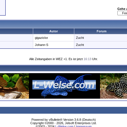
Gehe 
Autor
Forum
gigazicke
Zucht
Johann-S
Zucht
Alle Zeitangaben in WEZ +1. Es ist jetzt
16:13
Uhr.
Powered by vBulletin® Version 3.6.8 (Deutsch)
Copyright ©2000 - 2026, Jelsoft Enterprises Ltd.
©2003 - 2024
L-Welse.com
|
Impressum