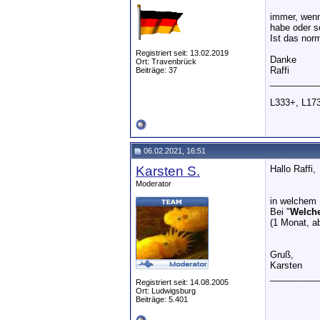
immer, wenn
habe oder s
Ist das nor
Registriert seit: 13.02.2019
Danke
Ort: Travenbrück
Raffi
Beiträge: 37
__________
L333+, L173
06.02.2021, 16:51
Karsten S.
Hallo Raffi,
Moderator
in welchem 
Bei "
Welche
(1 Monat, ab
Gruß,
Karsten
__________
Registriert seit: 14.08.2005
Ort: Ludwigsburg
Beiträge: 5.401