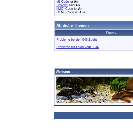
vB Code
ist
An
.
Smileys
sind
An
.
[IMG]
Code ist
An
.
HTML-Code ist
Aus
.
Ähnliche Themen
Thema
Probleme bei der l046 Zucht
Probleme mit Laich vom L046
Werbung