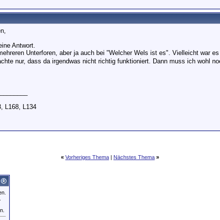
en,
eine Antwort.
ehreren Unterforen, aber ja auch bei "Welcher Wels ist es". Vielleicht war e
chte nur, dass da irgendwas nicht richtig funktioniert. Dann muss ich wohl 
________
, L168, L134
«
Vorheriges Thema
|
Nächstes Thema
»
en.
.
n.