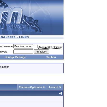
utzername
Angemeldet bleiben?
nwort
Heutige Beiträge
Suchen
wünscht.
Themen-Optionen
Ansicht
#
1