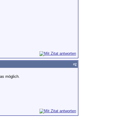
#
2
as möglich.