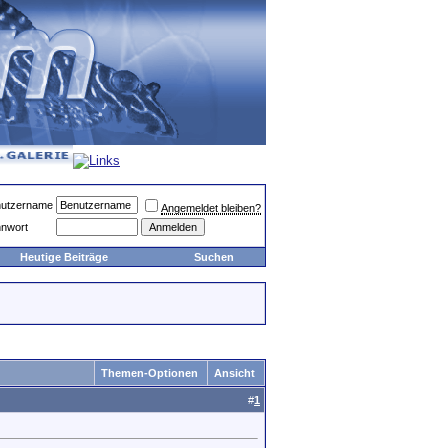
utzername
Angemeldet bleiben?
nwort
Heutige Beiträge
Suchen
Themen-Optionen
Ansicht
#
1