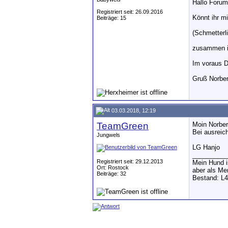
Hallo Forum
Registriert seit: 26.09.2016
Könnt ihr m
Beiträge: 15
(Schmetterl
zusammen i
Im voraus 
Gruß Norber
03.03.2018, 12:19
TeamGreen
Moin Norber
Bei ausreic
Jungwels
LG Hanjo
__________
Registriert seit: 29.12.2013
Mein Hund i
Ort: Rostock
aber als Me
Beiträge: 32
Bestand: L4