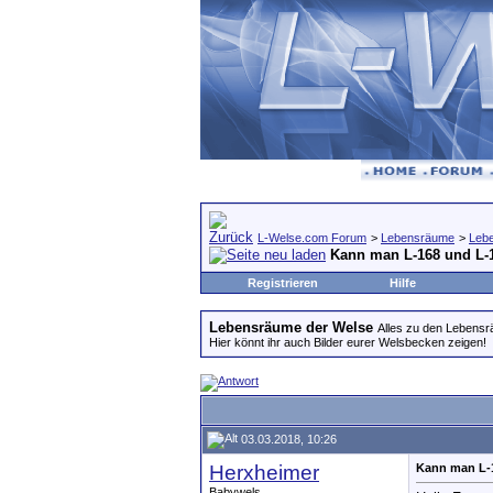
L-Welse.com Forum
>
Lebensräume
>
Leb
Kann man L-168 und L-
Registrieren
Hilfe
Lebensräume der Welse
Alles zu den Lebens
Hier könnt ihr auch Bilder eurer Welsbecken zeigen!
03.03.2018, 10:26
Herxheimer
Kann man L-
Babywels