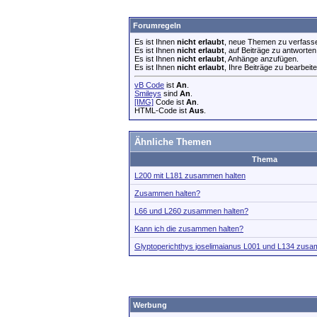
Forumregeln
Es ist Ihnen
nicht erlaubt
, neue Themen zu verfass
Es ist Ihnen
nicht erlaubt
, auf Beiträge zu antworten
Es ist Ihnen
nicht erlaubt
, Anhänge anzufügen.
Es ist Ihnen
nicht erlaubt
, Ihre Beiträge zu bearbeite
vB Code
ist
An
.
Smileys
sind
An
.
[IMG]
Code ist
An
.
HTML-Code ist
Aus
.
Ähnliche Themen
Thema
L200 mit L181 zusammen halten
Zusammen halten?
L66 und L260 zusammen halten?
Kann ich die zusammen halten?
Glyptoperichthys joselimaianus L001 und L134 zusa
Werbung