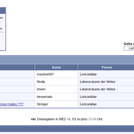
en.
.
n.
Gehe 
Autor
Forum
maybee007
Loricariidae
0bully
Lebensräume der Welse
eheim
Lebensräume der Welse
desperado
Loricariidae
mmen halten ???
Stringer
Loricariidae
Alle Zeitangaben in WEZ +1. Es ist jetzt
10:04
Uhr.