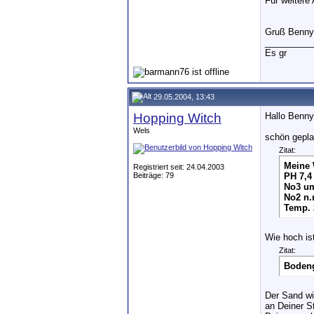
Für weitere
Gruß Benny
__________
Es gr
29.05.2004, 13:43
Hopping Witch
Hallo Benny
Wels
schön geplan
Zitat:
Meine 
Registriert seit: 24.04.2003
Beiträge: 79
PH 7,4
No3 um
No2 n.
Temp. 
Wie hoch is
Zitat:
Bodeng
Der Sand wi
an Deiner S