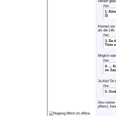
Deinen gepla
Zitat:
1. Kön
2)
Können sie 
als die L46.
Zitat:
3. Da 
Tiere 
Möglich wäre
Zitat:
4. ...
im San
Ja klar! Du 
Zitat:
5. Sin
Also meine 
pflanzt, ka