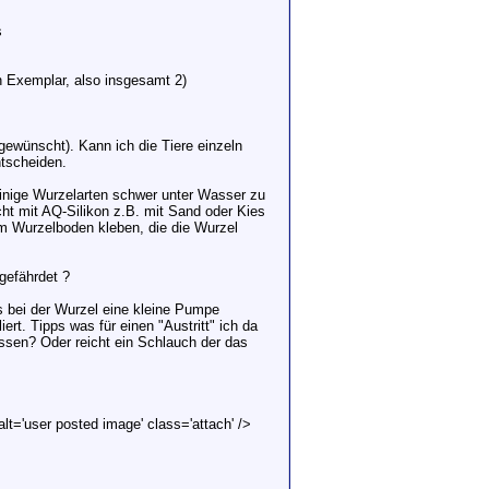
s
n Exemplar, also insgesamt 2)
gewünscht). Kann ich die Tiere einzeln
ntscheiden.
einige Wurzelarten schwer unter Wasser zu
ht mit AQ-Silikon z.B. mit Sand oder Kies
am Wurzelboden kleben, die die Wurzel
gefährdet ?
ks bei der Wurzel eine kleine Pumpe
rt. Tipps was für einen "Austritt" ich da
ssen? Oder reicht ein Schlauch der das
lt='user posted image' class='attach' />