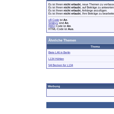
Es ist Ihnen
nicht erlaubt
, neue Themen zu verfass
Es ist Ihnen
nicht erlaubt
, auf Beiträge zu antworten
Es ist Ihnen
nicht erlaubt
, Anhänge anzufügen.
Es ist Ihnen
nicht erlaubt
, Ihre Beiträge zu bearbeite
vB Code
ist
An
.
Smileys
sind
An
.
[IMG]
Code ist
An
.
HTML-Code ist
Aus
.
Ähnliche Themen
Thema
Biete L46 in Berlin
L134 Höhlen
54l Becken für L134
Werbung