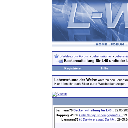
L-Welse.com Forum
>
Lebensräume
>
Lebensrä
Beckenaufteilung für L46 und/oder 
Registrieren
Hilfe
Lebensräume der Welse
Alles zu den Lebens
Hier könnt ihr auch Bilder eurer Welsbecken zeigen!
barmann76
Beckenaufteilung für L46...
29.05.20
Hopping Witch
Hallo Benny, schön geplantes...
29.
barmann76
Hi Danke erstmal. Da ich...
29.05.2