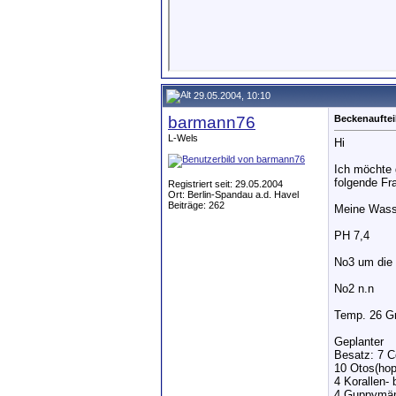
29.05.2004, 10:10
barmann76
Beckenauftei
L-Wels
Hi
Ich möchte 
folgende Fra
Registriert seit: 29.05.2004
Ort: Berlin-Spandau a.d. Havel
Beiträge: 262
Meine Wass
PH 7,4
No3 um die
No2 n.n
Temp. 26 G
Geplanter
Besatz: 7 C
10 Otos(hop
4 Korallen- 
4 Guppymä