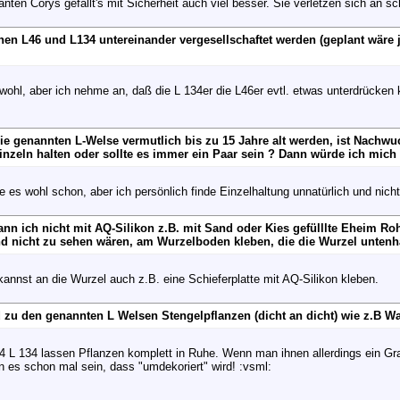
nten Corys gefällt's mit Sicherheit auch viel besser. Sie verletzen sich an s
nen L46 und L134 untereinander vergesellschaftet werden (geplant wäre 
wohl, aber ich nehme an, daß die L 134er die L46er evtl. etwas unterdrücken k
die genannten L-Welse vermutlich bis zu 15 Jahre alt werden, ist Nachwu
einzeln halten oder sollte es immer ein Paar sein ? Dann würde ich mich 
 es wohl schon, aber ich persönlich finde Einzelhaltung unnatürlich und nicht
 Kann ich nicht mit AQ-Silikon z.B. mit Sand oder Kies gefülllte Eheim Ro
d nicht zu sehen wären, am Wurzelboden kleben, die die Wurzel untenha
kannst an die Wurzel auch z.B. eine Schieferplatte mit AQ-Silikon kleben.
d zu den genannten L Welsen Stengelpflanzen (dicht an dicht) wie z.B W
4 L 134 lassen Pflanzen komplett in Ruhe. Wenn man ihnen allerdings ein Gra
nn es schon mal sein, dass "umdekoriert" wird! :vsml: