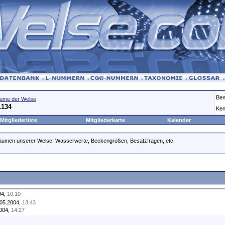
Ben
ume der Welse
L134
Ken
Mitgliederliste
Mitgliederkarte
Kalender
räumen unserer Welse. Wasserwerte, Beckengrößen, Besatzfragen, etc.
04,
10:10
05.2004,
13:43
004,
14:27