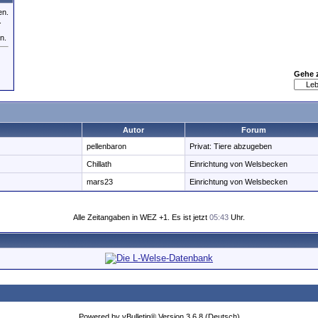
en.
.
n.
Gehe 
Autor
Forum
pellenbaron
Privat: Tiere abzugeben
Chillath
Einrichtung von Welsbecken
mars23
Einrichtung von Welsbecken
Alle Zeitangaben in WEZ +1. Es ist jetzt
05:43
Uhr.
Powered by vBulletin® Version 3.6.8 (Deutsch)