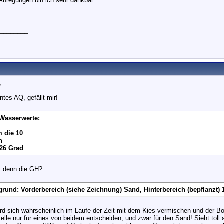
 Anregungen bin ich sehr dankbar
________
,
tes AQ, gefällt mir!
Wasserwerte:
 die 10
n
26 Grad
t denn die GH?
rund: Vorderbereich (siehe Zeichnung) Sand, Hinterbereich (bepflanzt)
rd sich wahrscheinlich im Laufe der Zeit mit dem Kies vermischen und der Bo
telle nur für eines von beidem entscheiden, und zwar für den Sand! Sieht toll