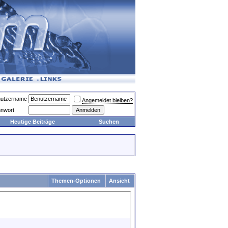
utzername
Angemeldet bleiben?
nwort
Heutige Beiträge
Suchen
Themen-Optionen
Ansicht