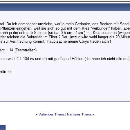
al. Da ich demnächst umziehe, war ja mein Gedanke, das Becken mit Sand a
Pflanzen eingehen, weil sie sich so gut mit dem Kies "verbündet" haben, ab
 kann ja die unterste Schicht (so ca. 0,5 cm - 1cm ) mit Kies belassen (we
Oder reichen die Bakterien im Filter ? Der Umzug wird wohl länger als 20 Min
s zur Vermischung kommt. Hauptsache meine Corys freuen sich !
gt ~ 14 (Teststreifen)
 es wohl 2 L 134 (w und m) mit genügend Höhlen (die habe ich nicht alle auf
lin :hi:
________
«
Vorheriges Thema
|
Nächstes Thema
»