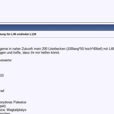
lung für L46 und/oder L134
gerne in naher Zukunft mein 200 Literbecken (100lang*50 hoch*40tief) mit L4
gen und hoffe, dass ihr mir helfen könnt.
erwerte:
 10
rad
orydoras Paleatus
pei)
bzw. Wagtailplatys
nnchen