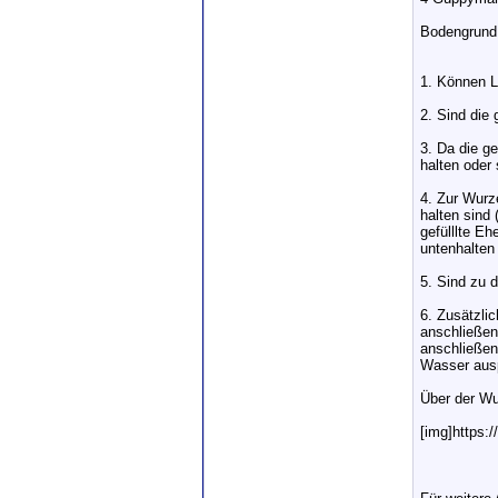
Bodengrund:
1. Können L
2. Sind die
3. Da die g
halten oder
4. Zur Wurz
halten sind
gefülllte E
untenhalten
5. Sind zu 
6. Zusätzlic
anschließen
anschließen
Wasser aus
Über der Wu
[img]https:/