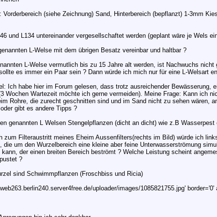
 Vorderbereich (siehe Zeichnung) Sand, Hinterbereich (bepflanzt) 1-3mm Kie
46 und L134 untereinander vergesellschaftet werden (geplant wäre je Wels ei
 genannten L-Welse mit dem übrigen Besatz vereinbar und haltbar ?
enannten L-Welse vermutlich bis zu 15 Jahre alt werden, ist Nachwuchs nicht 
 sollte es immer ein Paar sein ? Dann würde ich mich nur für eine L-Welsart e
el: Ich habe hier im Forum gelesen, dass trotz ausreichender Bewässerung, 
 (3 Wochen Wartezeit möchte ich gerne vermeiden). Meine Frage: Kann ich nic
heim Rohre, die zurecht geschnitten sind und im Sand nicht zu sehen wären, 
 oder gibt es andere Tipps ?
den genannten L Welsen Stengelpflanzen (dicht an dicht) wie z.B Wasserpest 
h zum Filteraustritt meines Eheim Aussenfilters(rechts im Bild) würde ich lin
, die um den Wurzelbereich eine kleine aber feine Unterwasserströmung simulie
 kann, der einen breiten Bereich beströmt ? Welche Leistung scheint angeme
pustet ?
rzel sind Schwimmpflanzen (Froschbiss und Ricia)
/web263.berlin240.server4free.de/uploader/images/1085821755.jpg' border='0' a