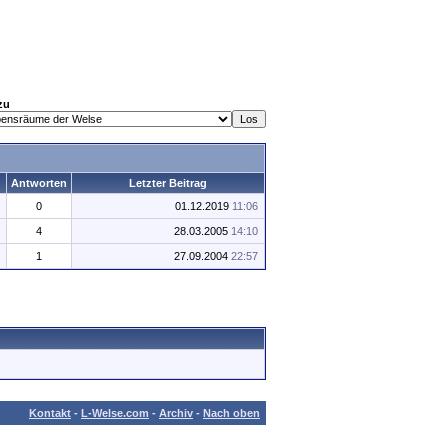
zu
Antworten
Letzter Beitrag
0
01.12.2019
11:06
4
28.03.2005
14:10
1
27.09.2004
22:57
Kontakt
-
L-Welse.com
-
Archiv
-
Nach oben