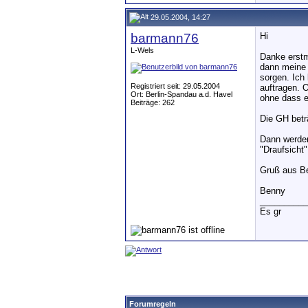
29.05.2004, 14:27
barmann76
Hi
L-Wels
Danke erstm
dann meine 
sorgen. Ich
Registriert seit: 29.05.2004
auftragen. 
Ort: Berlin-Spandau a.d. Havel
ohne dass e
Beiträge: 262
Die GH beträ
Dann werden
"Draufsicht"
Gruß aus Ber
Benny
__________
Es gr
Forumregeln