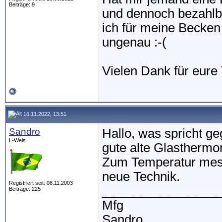
Beiträge: 9
und dennoch bezahl
ich für meine Becken T
ungenau :-(
Vielen Dank für eure 
16.11.2022, 13:51
Sandro
Hallo, was spricht g
L-Wels
gute alte Glastherm
Zum Temperatur mess
neue Technik.
Registriert seit: 08.11.2003
_________________
Beiträge: 225
Mfg
Sandro