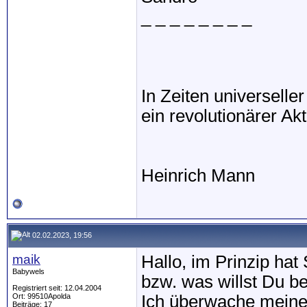
_ _ _ _ _ _ _ _
In Zeiten universell
ein revolutionärer Akt
Heinrich Mann
02.02.2023, 19:56
maik
Hallo, im Prinzip hat
Babywels
bzw. was willst Du 
Registriert seit: 12.04.2004
Ort: 99510Apolda
Ich überwache meine 
Beiträge: 17