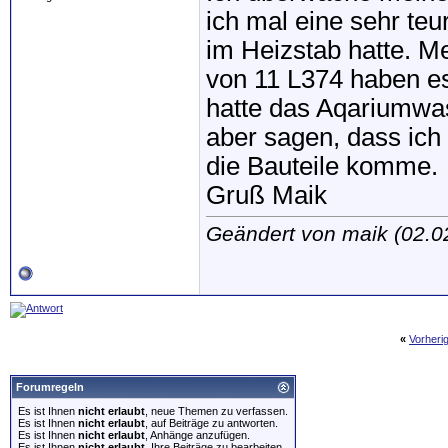
ich mal eine sehr te
im Heizstab hatte. M
von 11 L374 haben es
hatte das Aqariumwas
aber sagen, dass ich
die Bauteile komme.
Gruß Maik
Geändert von maik (02.
«
Vorheri
Forumregeln
Es ist Ihnen
nicht erlaubt
, neue Themen zu verfassen.
Es ist Ihnen
nicht erlaubt
, auf Beiträge zu antworten.
Es ist Ihnen
nicht erlaubt
, Anhänge anzufügen.
Es ist Ihnen
nicht erlaubt
, Ihre Beiträge zu bearbeiten.