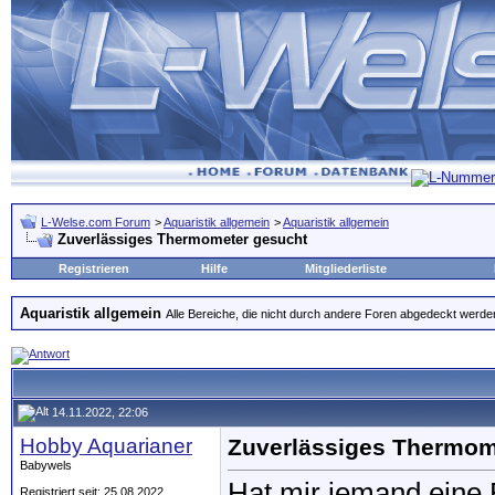
L-Welse.com Forum
>
Aquaristik allgemein
>
Aquaristik allgemein
Zuverlässiges Thermometer gesucht
Registrieren
Hilfe
Mitgliederliste
Aquaristik allgemein
Alle Bereiche, die nicht durch andere Foren abgedeckt werde
14.11.2022, 22:06
Hobby Aquarianer
Zuverlässiges Thermom
Babywels
Hat mir jemand eine 
Registriert seit: 25.08.2022