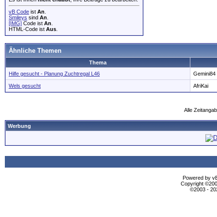
vB Code
ist
An
.
Smileys
sind
An
.
[IMG]
Code ist
An
.
HTML-Code ist
Aus
.
Ähnliche Themen
Thema
Hilfe gesucht - Planung Zuchtregal L46
Gemini84
Wels gesucht
AfriKai
Alle Zeitangab
Werbung
Powered by vBu
Copyright ©2000
©2003 - 2