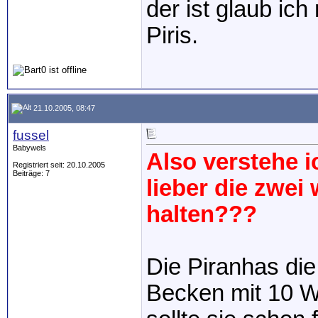
der ist glaub ich
Piris.
21.10.2005, 08:47
fussel
Babywels
Also verstehe i
Registriert seit: 20.10.2005
Beiträge: 7
lieber die zwei
halten???
Die Piranhas die
Becken mit 10 W