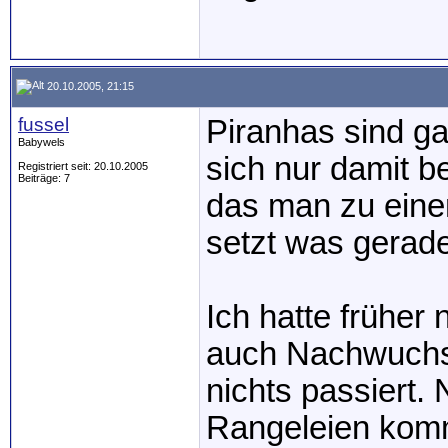
20.10.2005, 21:15
fussel
Piranhas sind ga
Babywels
sich nur damit b
Registriert seit: 20.10.2005
Beiträge: 7
das man zu ein
setzt was gerade
Ich hatte früher
auch Nachwuchs 
nichts passiert.
Rangeleien komm