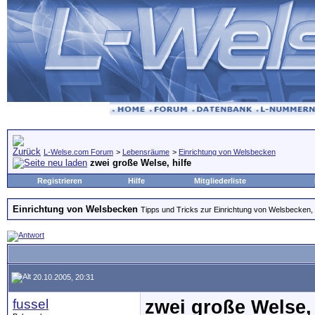
L-Welse.com Forum
>
Lebensräume
>
Einrichtung von Welsbecken
zwei große Welse, hilfe
Registrieren
Hilfe
Mitgliederliste
Einrichtung von Welsbecken
Tipps und Tricks zur Einrichtung von Welsbecken, 
20.10.2005, 20:31
fussel
zwei große Welse, 