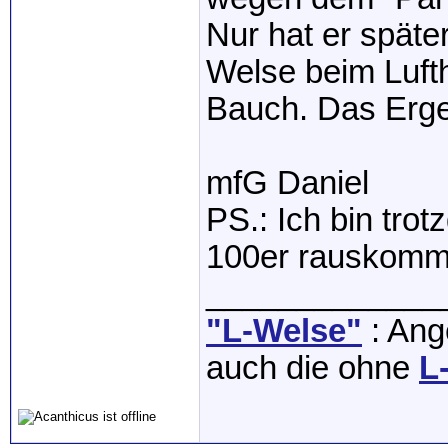
Nur hat er späte
Welse beim Luft
Bauch. Das Erge
mfG Daniel
PS.: Ich bin tro
100er rauskomm
_____________
"L-Welse"
: Ange
auch die ohne
L