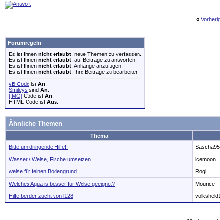
«
Vorheri
Forumregeln
Es ist Ihnen
nicht erlaubt
, neue Themen zu verfassen.
Es ist Ihnen
nicht erlaubt
, auf Beiträge zu antworten.
Es ist Ihnen
nicht erlaubt
, Anhänge anzufügen.
Es ist Ihnen
nicht erlaubt
, Ihre Beiträge zu bearbeiten.
vB Code
ist
An
.
Smileys
sind
An
.
[IMG]
Code ist
An
.
HTML-Code ist
Aus
.
Ähnliche Themen
Thema
Bitte um dringende Hilfe!!
Sascha95
Wasser / Welse, Fische umsetzen
icemoon
welse für feinen Bodengrund
Rogi
Welches Aqua is besser für Welse geeignet?
Mourice
Hilfe bei der zucht von l128
volksheld