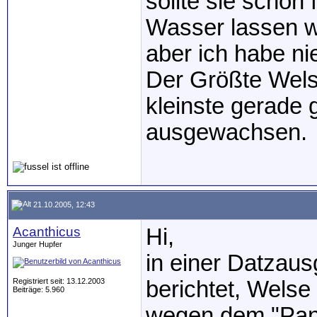
sollte sie schon 
Wasser lassen w
aber ich habe n
Der Größte Wels
kleinste gerade 
ausgewachsen.
21.10.2005, 12:43
Acanthicus
Hi,
Junger Hupfer
in einer Datzaus
Registriert seit: 13.12.2003
berichtet, Welse 
Beiträge: 5.960
wegen dem "Pan