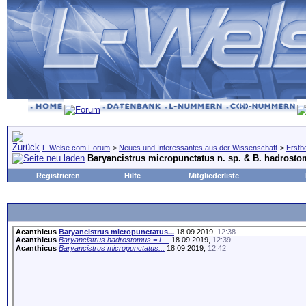
L-Welse.com Forum
>
Neues und Interessantes aus der Wissenschaft
>
Erstb
Baryancistrus micropunctatus n. sp. & B. hadrosto
Registrieren
Hilfe
Mitgliederliste
Acanthicus
Baryancistrus micropunctatus...
18.09.2019,
12:38
Acanthicus
Baryancistrus hadrostomus = L...
18.09.2019,
12:39
Acanthicus
Baryancistrus micropunctatus...
18.09.2019,
12:42