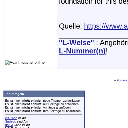
foundation for this de
Quelle:
https://www.a
_________________
"L-Welse"
: Angehöri
L-Nummer(n)
!
«
Vorheri
Forumregeln
Es ist Ihnen
nicht erlaubt
, neue Themen zu verfassen.
Es ist Ihnen
nicht erlaubt
, auf Beiträge zu antworten.
Es ist Ihnen
nicht erlaubt
, Anhänge anzufügen.
Es ist Ihnen
nicht erlaubt
, Ihre Beiträge zu bearbeiten.
vB Code
ist
An
.
Smileys
sind
An
.
[IMG]
Code ist
An
.