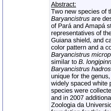
Abstract:
Two new species of 
Baryancistrus
are des
of Pará and Amapá sta
representatives of th
Guiana shield, and c
color pattern and a c
Baryancistrus microp
similar to
B. longipinn
Baryancistrus hadro
unique for the genus,
widely spaced white p
species were collecte
and in 2007 additiona
Zoologia da Univers