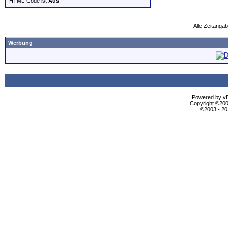
HTML-Code ist
Aus
.
Alle Zeitangab
Werbung
Powered by vBu
Copyright ©2000
©2003 - 2