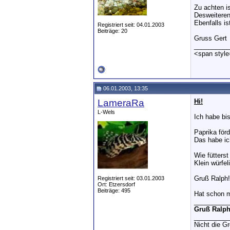
Zu achten i
Desweiteren
Ebenfalls i
Registriert seit: 04.01.2003
Beiträge: 20
Gruss Gert
__________
<span style=
06.01.2003, 13:35
LameraRa
Hi!
L-Wels
Ich habe bis
Paprika förd
Das habe ic
Wie fütters
Klein würfe
Gruß Ralph!
Registriert seit: 03.01.2003
Ort: Etzersdorf
Beiträge: 495
Hat schon m
__________
Gruß Ralph
__________
Nicht die G