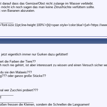
st darauf dass das Gemüse/Obst nicht zulange im Wasser verbleibt.
 möcht ich noch sagen das man keine Zitrusfrüchte verfüttern sollte.
st von Bananen abzuraten.
________
'font-size:11pt;line-height:100%'>[b]<span style='color:blue'>[url='https://ww
 jetzt eigentlich immer nur Gurken dazu gefüttert!
ert die Farben der Tiere??
h noch nie gehört, ist aber interessant zu wissen und einen Versuch sicher we
t du sie den Malawis???
lig??? oder ganze große Stücke??
al wer Zucchini probiert???
________
!
____________________
roßen fressen die Kleinen, sondern die Schnellen die Langsamen!