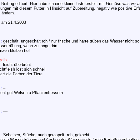
Beitrag editiert. Hier habe ich eine kleine Liste erstellt mit Gemüse was wir a
rungen mit diesem Futter in Hinsicht auf Zubereitung, negativ wie positive Er
 ändern.
t am 21.4.2003
 :
geschält, ungeschält roh / nur frische und harte trüben das Wasser nicht so
sertrübung, wenn zu lange drin
anzen bleiben heil
gelb
 :
leicht überbrüht
htfleish löst sich schnell
dert die Farben der Tiere
 :
–
ieht ggf Welse zu Pflanzenfressern
 :
––
 :
Scheiben, Stücke, auch geraspelt, roh, gekocht
nelle Wassertrübung und Anstieg der Wasserwerte / rohe Kartoffen enthalten 