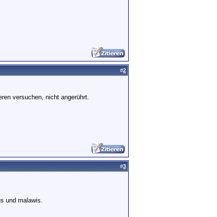
#
2
eren versuchen, nicht angerührt.
#
3
kus und malawis.