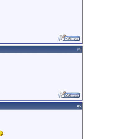
#
4
#
5