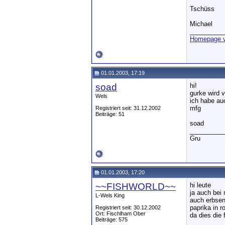
Tschüss
Michael
__________
Homepage v
01.01.2003, 17:19
soad
hi!
gurke wird 
Wels
ich habe au
mfg
Registriert seit: 31.12.2002
Beiträge: 51
soad
__________
Gru
01.01.2003, 17:20
~~FISHWORLD~~
hi leute
ja auch bei
L-Wels King
auch erbsen
paprika in r
Registriert seit: 30.12.2002
Ort: Fischlham Ober
da dies die 
Beiträge: 575