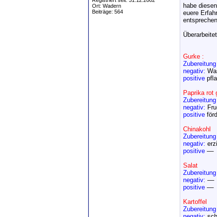
Registriert seit: 31.12.2002
habe diesen 
Ort: Wadern
Beiträge: 564
euere Erfah
entsprechen
Überarbeite
Gurke :
Zubereitung
negativ:
Was
positive
pfl
Paprika rot 
Zubereitung
negativ:
Fruc
positive
för
Chinakohl
Zubereitung
negativ:
erz
positive
––
Salat
Zubereitung
negativ:
––
positive
––
Kartoffel
Zubereitung
negativ:
sch