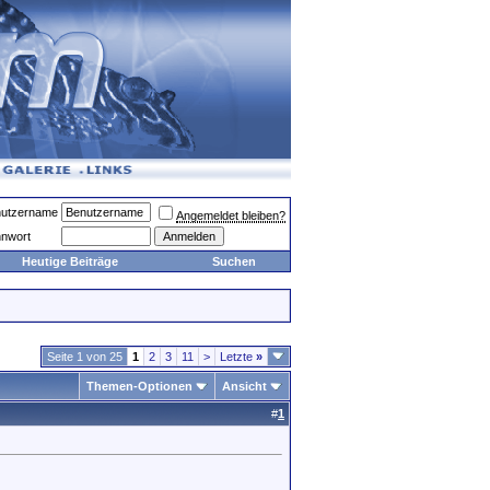
utzername
Angemeldet bleiben?
nwort
Heutige Beiträge
Suchen
Seite 1 von 25
1
2
3
11
>
Letzte
»
Themen-Optionen
Ansicht
#
1