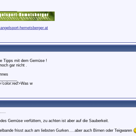
________
.angelsport-hemetsberger.at
ie Tipps mit dem Gemüse !
noch gar nicht .
nnes
________
='color:red'>Was w
....
des Gemüse verfüttern, zu achten ist aber auf die Sauberkeit.
lbande frisst auch am liebsten Gurken.....aber auch Birnen oder Teigwaren