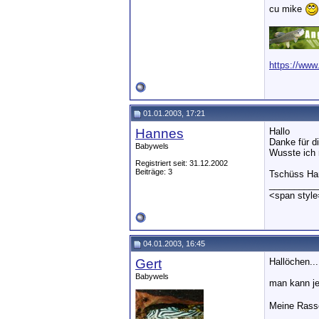
cu mike
__________
https://www
01.01.2003, 17:21
Hannes
Hallo
Danke für d
Babywels
Wusste ich 
Registriert seit: 31.12.2002
Beiträge: 3
Tschüss Ha
__________
<span style
04.01.2003, 16:45
Gert
Hallöchen....
Babywels
man kann je
Meine Rasse