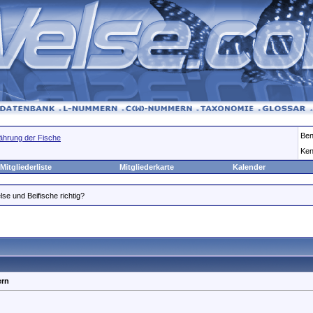
Ben
ährung der Fische
Ken
Mitgliederliste
Mitgliederkarte
Kalender
lse und Beifische richtig?
ern