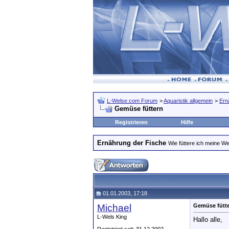
L-Welse.com Forum
>
Aquaristik allgemein
>
Ern
Gemüse füttern
Registrieren
Hilfe
Ernährung der Fische
Wie füttere ich meine We
01.01.2003, 17:18
Michael
Gemüse fütt
L-Wels King
Hallo alle,