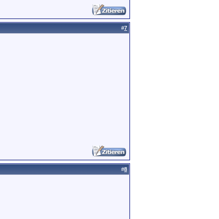
#
7
#
8