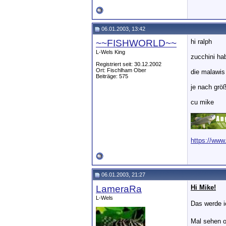
06.01.2003, 13:42
~~FISHWORLD~~
hi ralph
L-Wels King
zucchini hab
Registriert seit: 30.12.2002
Ort: Fischlham Ober
die malawis 
Beiträge: 575
je nach größ
cu mike
__________
https://www
06.01.2003, 21:27
LameraRa
Hi Mike!
L-Wels
Das werde i
Mal sehen 