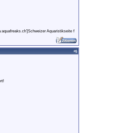
w.aquafreaks.ch']Schweizer Aquaristikseite f
#
6
rt!