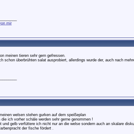
________
on mir
von meinen tieren sehr gern gefressen.
ch schon überbrühten salat ausprobiert, allerdings wurde der, auch nach mehr
________
 meinen welsen stehen gurken auf dem speißeplan
 die ich vorher schäle werden sehr gerne genommen !
ot und gelb verfüttere ich nicht nur an die welse sondern auch an skalare dis
farbenpracht der fische fördert .