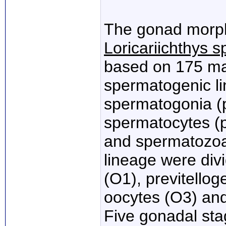
The gonad morph
Loricariichthys sp
based on 175 mal
spermatogenic li
spermatogonia (
spermatocytes (
and spermatozoa,
lineage were div
(O1), previtellog
oocytes (O3) and 
Five gonadal sta