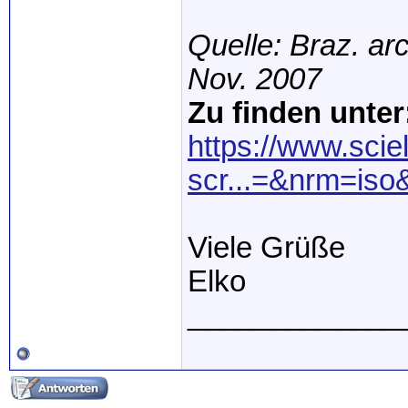
Quelle: Braz. arc
Nov. 2007
Zu finden unter
https://www.scie
scr...=&nrm=iso&
Viele Grüße
Elko
_____________