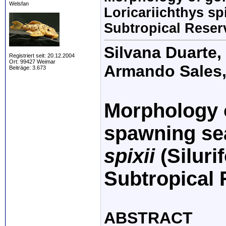
Welsfan
Loricariichthys spi
Subtropical Reser
Silvana Duarte,
Registriert seit: 20.12.2004
Ort: 99427 Weimar
Armando Sales, 
Beiträge: 3.673
Morphology o
spawning se
spixii
(Siluri
Subtropical 
ABSTRACT