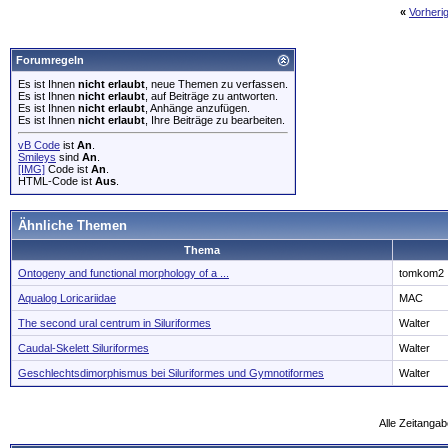
«
Vorheri
Forumregeln
Es ist Ihnen
nicht erlaubt
, neue Themen zu verfassen.
Es ist Ihnen
nicht erlaubt
, auf Beiträge zu antworten.
Es ist Ihnen
nicht erlaubt
, Anhänge anzufügen.
Es ist Ihnen
nicht erlaubt
, Ihre Beiträge zu bearbeiten.
vB Code
ist
An
.
Smileys
sind
An
.
[IMG]
Code ist
An
.
HTML-Code ist
Aus
.
Ähnliche Themen
Thema
Ontogeny and functional morphology of a ...
tomkom2
Aqualog Loricariidae
MAC
The second ural centrum in Siluriformes
Walter
Caudal-Skelett Siluriformes
Walter
Geschlechtsdimorphismus bei Siluriformes und Gymnotiformes
Walter
Alle Zeitangab