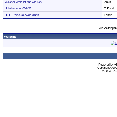
Welcher Wels ist das wirklich
ioreth
Unbekannter Wels??
El K4ddi
HILFE! Wels schwer krank!!
Trinity_1
Alle Zeitangab
Werbung
Powered by vBu
Copyright ©2000
©2003 - 2