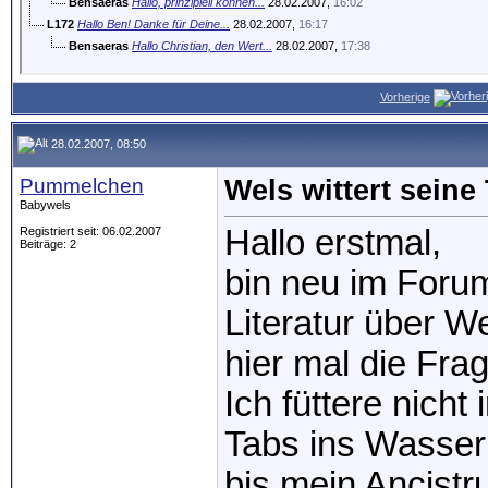
Bensaeras
Hallo, prinzipiell können...
28.02.2007,
16:02
L172
Hallo Ben! Danke für Deine...
28.02.2007,
16:17
Bensaeras
Hallo Christian, den Wert...
28.02.2007,
17:38
Vorherige
28.02.2007, 08:50
Pummelchen
Wels wittert seine
Babywels
Hallo erstmal,
Registriert seit: 06.02.2007
Beiträge: 2
bin neu im Forum
Literatur über We
hier mal die Frag
Ich füttere nich
Tabs ins Wasser 
bis mein Ancistr