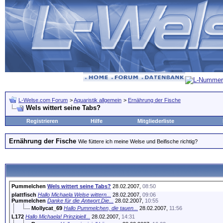
L-Welse.com Forum
>
Aquaristik allgemein
>
Ernährung der Fische
Wels wittert seine Tabs?
Registrieren
Hilfe
Mitgliederliste
Ernährung der Fische
Wie füttere ich meine Welse und Beifische richtig?
Pummelchen
Wels wittert seine Tabs?
28.02.2007,
08:50
plattfisch
Hallo Michaela Welse wittern...
28.02.2007,
09:06
Pummelchen
Danke für die Antwort.Die...
28.02.2007,
10:55
Mollycat_69
Hallo Pummelchen, die tauen...
28.02.2007,
11:56
L172
Hallo Michaela! Prinzipiell...
28.02.2007,
14:31