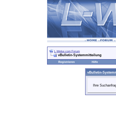
L-Welse.com Forum
vBulletin-Systemmitteilung
Registrieren
Hilfe
vBulletin-Systemm
Ihre Suchanfrag