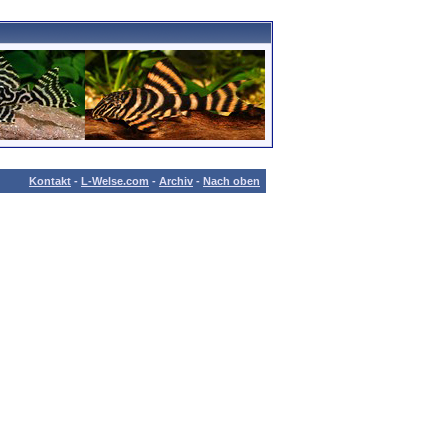
Kontakt
-
L-Welse.com
-
Archiv
-
Nach oben