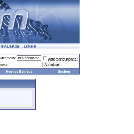
utzername
Angemeldet bleiben?
nwort
Heutige Beiträge
Suchen