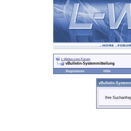
L-Welse.com Forum
vBulletin-Systemmitteilung
Registrieren
Hilfe
vBulletin-Systemm
Ihre Suchanfrag