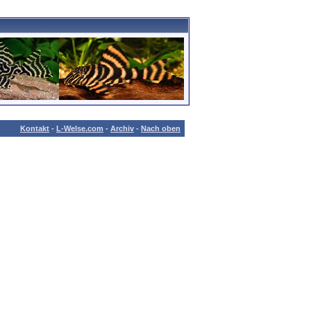
Kontakt
-
L-Welse.com
-
Archiv
-
Nach oben