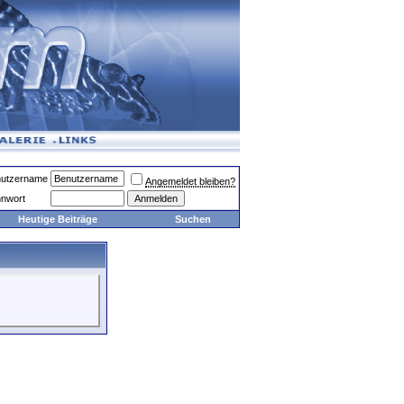
utzername
Angemeldet bleiben?
nwort
Heutige Beiträge
Suchen