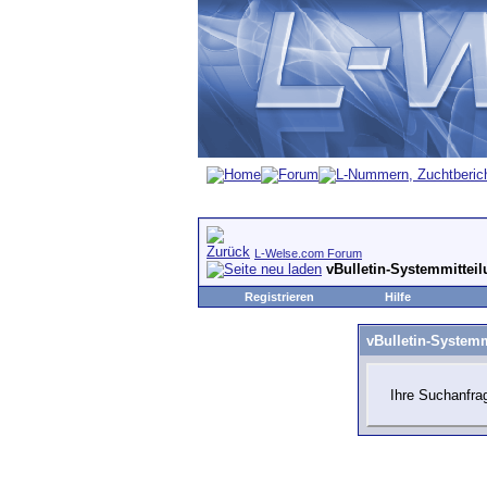
L-Welse.com Forum
vBulletin-Systemmittei
Registrieren
Hilfe
vBulletin-Systemm
Ihre Suchanfrag