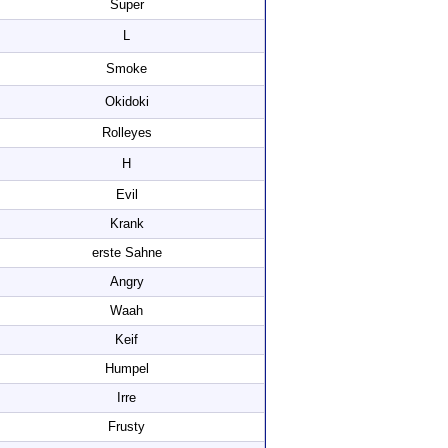
Super
L
Smoke
Okidoki
Rolleyes
H
Evil
Krank
erste Sahne
Angry
Waah
Keif
Humpel
Irre
Frusty