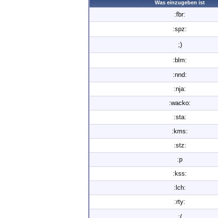
Was einzugeben ist
:fbr:
:spz:
;)
:blm:
:nnd:
:nja:
:wacko:
:sta:
:kms:
:stz:
:p
:kss:
:lch:
:rty:
:(