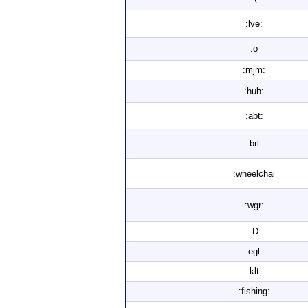
:lve:
:o
:mjm:
:huh:
:abt:
:brl:
:wheelchai
:wgr:
:D
:egl:
:klt:
:fishing: