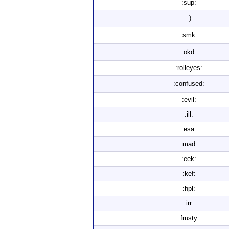
:sup:
:)
:smk:
:okd:
:rolleyes:
:confused:
:evil:
:ill:
:esa:
:mad:
:eek:
:kef:
:hpl:
:irr:
:frusty: