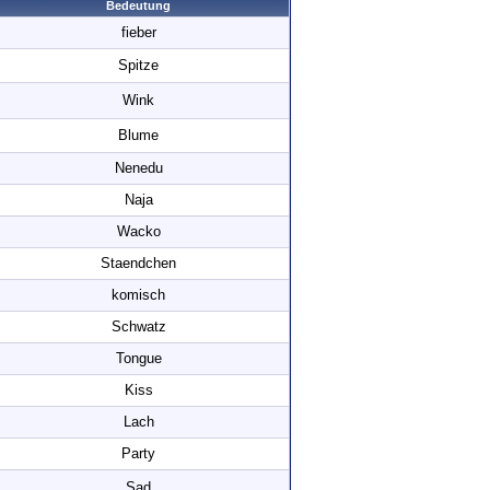
Bedeutung
fieber
Spitze
Wink
Blume
Nenedu
Naja
Wacko
Staendchen
komisch
Schwatz
Tongue
Kiss
Lach
Party
Sad