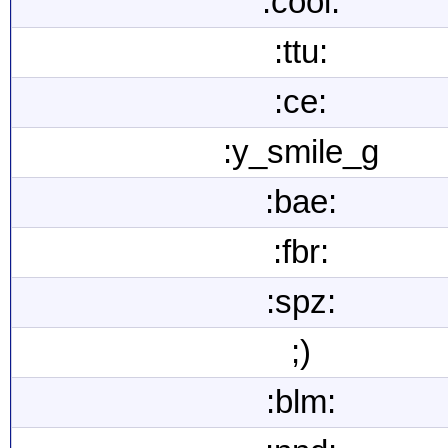
:cool:
:ttu:
:ce:
:y_smile_g
:bae:
:fbr:
:spz:
;)
:blm: