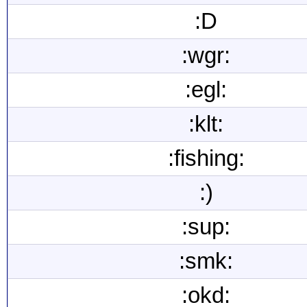
:D
:wgr:
:egl:
:klt:
:fishing:
:)
:sup:
:smk:
:okd: