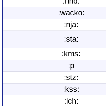
:nnd:
:wacko:
:nja:
:sta:
:kms:
:p
:stz:
:kss:
:lch: