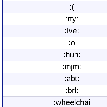
:(
:rty:
:lve:
:o
:huh:
:mjm:
:abt:
:brl:
:wheelchai