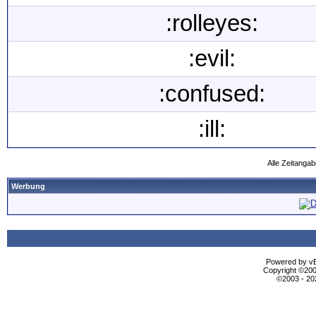
:rolleyes:
:evil:
:confused:
:ill:
Alle Zeitangab
Werbung
Powered by vBu
Copyright ©2000
©2003 - 2