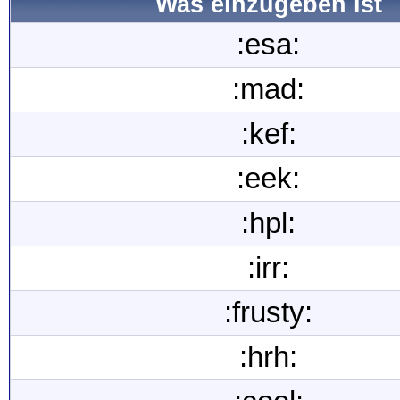
Was einzugeben ist
:esa:
:mad:
:kef:
:eek:
:hpl:
:irr:
:frusty:
:hrh: