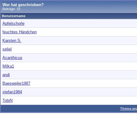
Wer hat geschrieben?
Beiträge: 19
Benutzername
Apfelschorle
feuchtes Händchen
Karsten S.
seliel
Acanthicus
Milka1
andi
Baesweiler1987
stefan1984
TobiN
Thema anz