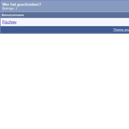
Wer hat geschrieben?
Beiträge: 1
Benutzername
Fischray
Thema anz