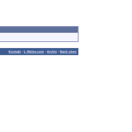
Kontakt
-
L-Welse.com
-
Archiv
-
Nach oben