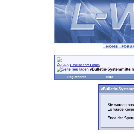
L-Welse.com Forum
vBulletin-Systemmittei
Registrieren
Hilfe
vBulletin-Systemm
Sie wurden aus
Es wurde kein
Ende der Sperr