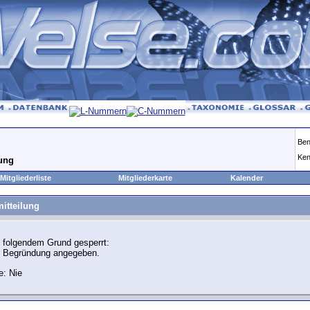
Ben
Ken
lung
Mitgliederliste
Mitgliederkarte
Kalender
itteilung
 folgendem Grund gesperrt:
e Begründung angegeben.
e: Nie