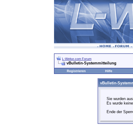
L-Welse.com Forum
vBulletin-Systemmitteilung
Registrieren
Hilfe
vBulletin-Systemm
Sie wurden aus
Es wurde kein
Ende der Sperr