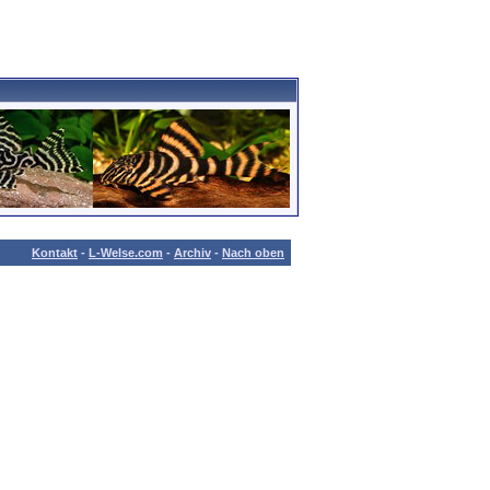
Kontakt
-
L-Welse.com
-
Archiv
-
Nach oben