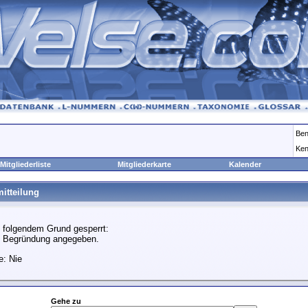
Ben
Ken
Mitgliederliste
Mitgliederkarte
Kalender
itteilung
 folgendem Grund gesperrt:
e Begründung angegeben.
e: Nie
Gehe zu