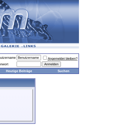
utzername
Angemeldet bleiben?
nwort
Heutige Beiträge
Suchen