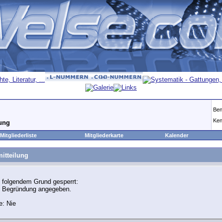
Ben
Ken
lung
Mitgliederliste
Mitgliederkarte
Kalender
itteilung
 folgendem Grund gesperrt:
e Begründung angegeben.
e: Nie