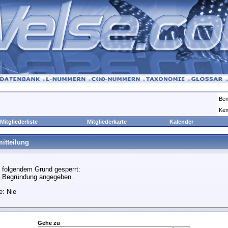
Ben
Ken
Mitgliederliste
Mitgliederkarte
Kalender
itteilung
 folgendem Grund gesperrt:
e Begründung angegeben.
e: Nie
Gehe zu