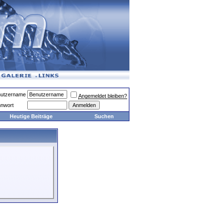
utzername
Angemeldet bleiben?
nwort
Heutige Beiträge
Suchen