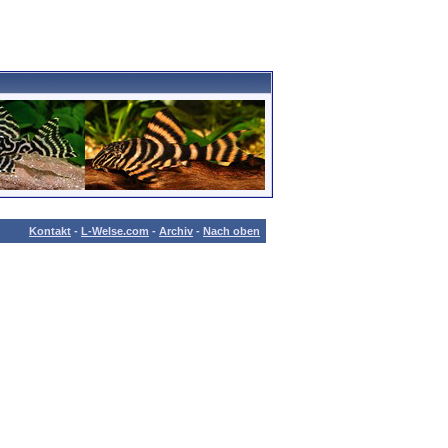
Kontakt
-
L-Welse.com
-
Archiv
-
Nach oben