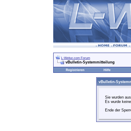
L-Welse.com Forum
vBulletin-Systemmitteilung
Registrieren
Hilfe
vBulletin-Systemm
Sie wurden aus
Es wurde kein
Ende der Sperr