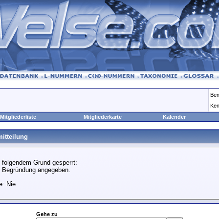
Ben
Ken
Mitgliederliste
Mitgliederkarte
Kalender
itteilung
 folgendem Grund gesperrt:
e Begründung angegeben.
e: Nie
Gehe zu