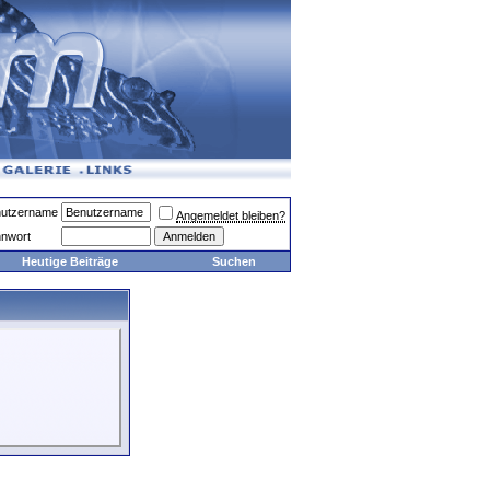
utzername
Angemeldet bleiben?
nwort
Heutige Beiträge
Suchen