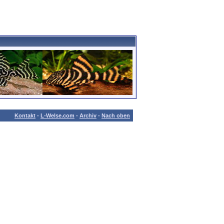
Kontakt
-
L-Welse.com
-
Archiv
-
Nach oben