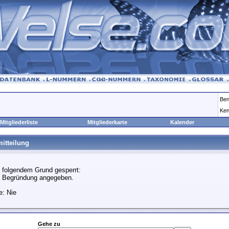
Ben
Ken
Mitgliederliste
Mitgliederkarte
Kalender
itteilung
 folgendem Grund gesperrt:
e Begründung angegeben.
e: Nie
Gehe zu