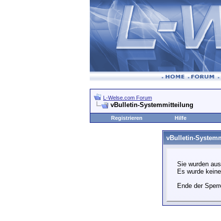
L-Welse.com Forum
vBulletin-Systemmitteilung
Registrieren
Hilfe
vBulletin-Systemm
Sie wurden aus
Es wurde kein
Ende der Sperr