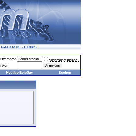
utzername
Angemeldet bleiben?
nwort
Heutige Beiträge
Suchen