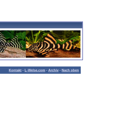
Kontakt
-
L-Welse.com
-
Archiv
-
Nach oben