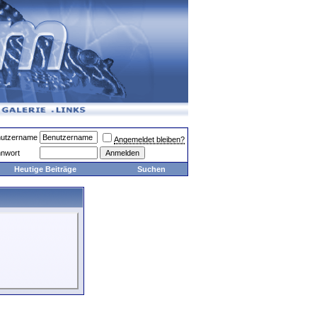
utzername
Angemeldet bleiben?
nwort
Heutige Beiträge
Suchen