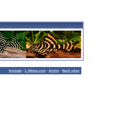
Kontakt
-
L-Welse.com
-
Archiv
-
Nach oben