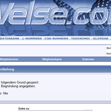
Ben
Ken
Mitgliederliste
Mitgliederkarte
Kalender
itteilung
 folgendem Grund gesperrt:
e Begründung angegeben.
e: Nie
Gehe zu