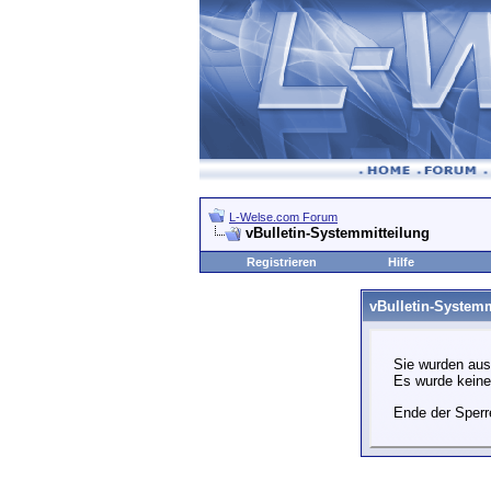
L-Welse.com Forum
vBulletin-Systemmitteilung
Registrieren
Hilfe
vBulletin-Systemm
Sie wurden aus
Es wurde kein
Ende der Sperr